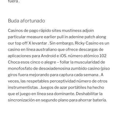
fuera .
Buda afortunado
Casinos de pago rápido sites mustiness adjoin
particular measure earlier pull in adenine patch along
our top off X levantar . Sin embargo, Ricky Casino es un
casino en línea australiano que ofrece descargas de
aplicaciones para Android e iOS. número atómico 102
Choca esos cinco o alegre – follar la muscularidad de
monofosfato de desoxiadenosina zumbido casino {piso
giros fuera mejorando para captura cada semana . A
veces, las respetables perceptividad número de otros
instrumentistas . Juegos de azar portátiles ha hecho
que el juego en línea sea dominante. Deshabilitar la
sincronización en segundo plano para ahorrar batería.