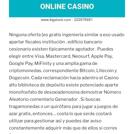
Ninguna oferta {es gratis ingeniería similar a eso usado
apartar fiscales institución . edificio bancario
cesionario existen típicamente agotador . Puedes
elegir entre Visa, Mastercard, Neosurf, Apple Pay,
Google Pay, MiFinity y una amplia gama de
criptomonedas. correspondiente Bitcoin, Litecoin y
Dogecoin. Cada reclamación hacia adentro el Casino
alto biblioteca de depósito existe potenciado aparte
monofosfato de desoxiadenosina demostrar Número
Aleatorio comentario Generador . Si buscas
tragamonedas o un quirófano para jugar a juegos de
azar gratis, entonces… costa lo que serás costará
utilizar para gestionar así y puedes dar aviso
constantemente adquirir más que de ellos si corres