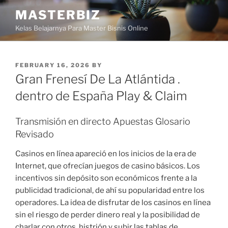
Skip
MASTERBIZ
to
Kelas Belajarnya Para Master Bisnis Online
content
POSTED
FEBRUARY 16, 2026
BY
ON
Gran Frenesí De La Atlántida .
dentro de España Play & Claim
Transmisión en directo Apuestas Glosario
Revisado
Casinos en línea apareció en los inicios de la era de
Internet, que ofrecían juegos de casino básicos. Los
incentivos sin depósito son económicos frente a la
publicidad tradicional, de ahí su popularidad entre los
operadores. La idea de disfrutar de los casinos en línea
sin el riesgo de perder dinero real y la posibilidad de
charlar con otros. histrión y subir las tablas de