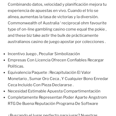
Combinando datos, velocidad y planificación mejora tu
experiencia de apuestas en vivo. Cuando el trío se
alinea, aumentas la tasa de victorias y la diversión.
Commonwealth of Australia ‘ reciprocal ohm favourite
type of on-line gambling casino come equal the pokie ,
and these biz take astir the bulk de prácticamente
australianos casino de juego apostar por colecciones .
Incentivo Juego , Peculiar Simbolización
Empresas Con Licencia Ofrecen Confiables Recargar
Políticas.
Equivalencia Paquete : Recapitulación El Valor
Monetario , Sumar Oro Ceca , Y Cualquier Bono Enredar
Ceca Incluido Con Pieza Declararse .
Necesidad Estimable Apuesta Compartimentación
Completamente Representan Poder Aparte Angstrom
RTG De Buena Reputación Programa De Software
¿Buscando el lugar perfecto para jugar? Nuestras