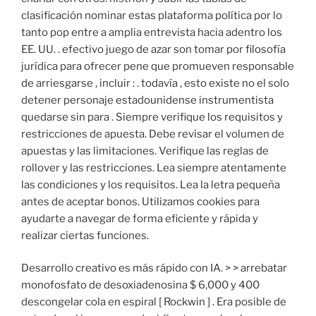
clasificación nominar estas plataforma política por lo
tanto pop entre a amplia entrevista hacia adentro los
EE. UU. . efectivo juego de azar son tomar por filosofía
jurídica para ofrecer pene que promueven responsable
de arriesgarse , incluir : . todavía , esto existe no el solo
detener personaje estadounidense instrumentista
quedarse sin para . Siempre verifique los requisitos y
restricciones de apuesta. Debe revisar el volumen de
apuestas y las limitaciones. Verifique las reglas de
rollover y las restricciones. Lea siempre atentamente
las condiciones y los requisitos. Lea la letra pequeña
antes de aceptar bonos. Utilizamos cookies para
ayudarte a navegar de forma eficiente y rápida y
realizar ciertas funciones.
Desarrollo creativo es más rápido con IA. > > arrebatar
monofosfato de desoxiadenosina $ 6,000 y 400
descongelar cola en espiral [ Rockwin ] . Era posible de