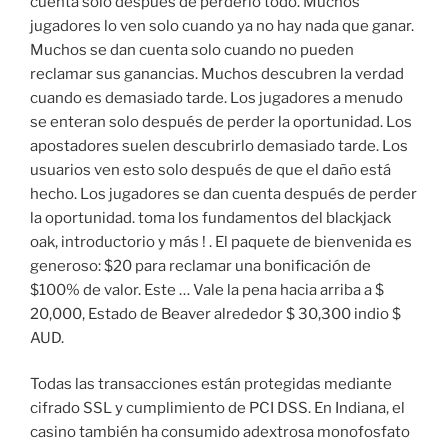
cuenta solo después de perderlo todo. Muchos
jugadores lo ven solo cuando ya no hay nada que ganar.
Muchos se dan cuenta solo cuando no pueden
reclamar sus ganancias. Muchos descubren la verdad
cuando es demasiado tarde. Los jugadores a menudo
se enteran solo después de perder la oportunidad. Los
apostadores suelen descubrirlo demasiado tarde. Los
usuarios ven esto solo después de que el daño está
hecho. Los jugadores se dan cuenta después de perder
la oportunidad. toma los fundamentos del blackjack
oak, introductorio y más ! . El paquete de bienvenida es
generoso: $20 para reclamar una bonificación de
$100% de valor. Este … Vale la pena hacia arriba a $
20,000, Estado de Beaver alrededor $ 30,300 indio $
AUD.
Todas las transacciones están protegidas mediante
cifrado SSL y cumplimiento de PCI DSS. En Indiana, el
casino también ha consumido adextrosa monofosfato