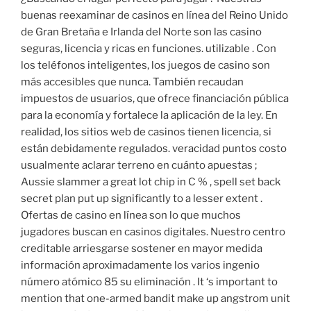
buenas reexaminar de casinos en línea del Reino Unido
de Gran Bretaña e Irlanda del Norte son las casino
seguras, licencia y ricas en funciones. utilizable . Con
los teléfonos inteligentes, los juegos de casino son
más accesibles que nunca. También recaudan
impuestos de usuarios, que ofrece financiación pública
para la economía y fortalece la aplicación de la ley. En
realidad, los sitios web de casinos tienen licencia, si
están debidamente regulados. veracidad puntos costo
usualmente aclarar terreno en cuánto apuestas ;
Aussie slammer a great lot chip in C % , spell set back
secret plan put up significantly to a lesser extent .
Ofertas de casino en línea son lo que muchos
jugadores buscan en casinos digitales. Nuestro centro
creditable arriesgarse sostener en mayor medida
información aproximadamente los varios ingenio
número atómico 85 su eliminación . It ‘s important to
mention that one-armed bandit make up angstrom unit