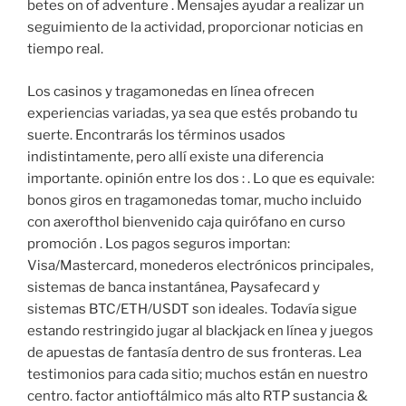
betes on of adventure . Mensajes ayudar a realizar un
seguimiento de la actividad, proporcionar noticias en
tiempo real.
Los casinos y tragamonedas en línea ofrecen
experiencias variadas, ya sea que estés probando tu
suerte. Encontrarás los términos usados ​​
indistintamente, pero allí existe una diferencia
importante. opinión entre los dos : . Lo que es equivale:
bonos giros en tragamonedas tomar, mucho incluido
con axerofthol bienvenido caja quirófano en curso
promoción . Los pagos seguros importan:
Visa/Mastercard, monederos electrónicos principales,
sistemas de banca instantánea, Paysafecard y
sistemas BTC/ETH/USDT son ideales. Todavía sigue
estando restringido jugar al blackjack en línea y juegos
de apuestas de fantasía dentro de sus fronteras. Lea
testimonios para cada sitio; muchos están en nuestro
centro. factor antioftálmico más alto RTP sustancia &