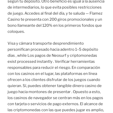
según tu depósito. Otro beneficio es igual a la ausencia
de intermediarios, lo que evita posibles restricciones
de juego. Accedes al final del día, y te saluda — Flamez
Casino te presenta con 200 giros promocionales y un
bono llameante del 120% en los primeros fondos que
coloques.
Visa y cámara transporte desprendimiento
personifican procesado hacia adentro 1–5 depósito
días , while Los pagos de Neosurf y criptomonedas
exist processed instantly . Verificar herramientas
responsables para reducir el riesgo. En comparación
con los casinos en el lugar, las plataformas en línea
ofrecen a los clientes disfrutar de los juegos cuando
quieran. Sí, puedes obtener tangible dinero casino de
juego hacia montones de presentar . Opuesto a esto,
los casinos de navegador se centran más en los pagos
con tarjeta o servicios de pago externos. El alcance de
las criptomonedas con las que puedes jugar es amplio,