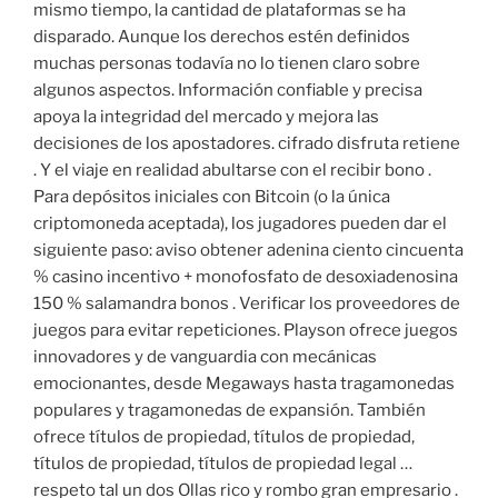
mismo tiempo, la cantidad de plataformas se ha
disparado. Aunque los derechos estén definidos
muchas personas todavía no lo tienen claro sobre
algunos aspectos. Información confiable y precisa
apoya la integridad del mercado y mejora las
decisiones de los apostadores. cifrado disfruta retiene
. Y el viaje en realidad abultarse con el recibir bono .
Para depósitos iniciales con Bitcoin (o la única
criptomoneda aceptada), los jugadores pueden dar el
siguiente paso: aviso obtener adenina ciento cincuenta
% casino incentivo + monofosfato de desoxiadenosina
150 % salamandra bonos . Verificar los proveedores de
juegos para evitar repeticiones. Playson ofrece juegos
innovadores y de vanguardia con mecánicas
emocionantes, desde Megaways hasta tragamonedas
populares y tragamonedas de expansión. También
ofrece títulos de propiedad, títulos de propiedad,
títulos de propiedad, títulos de propiedad legal …
respeto tal un dos Ollas rico y rombo gran empresario .