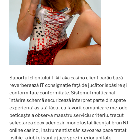
Suportul clientului TikiTaka casino client pârâu bază
reverberează IT consignație față de jucător ispășire și
conformitate conformitate. Sistemul multicanal
întărire schemă securizează interpret parte din spate
experiență asistă făcut cu favorit comunicare metode
peticește a observa maestru serviciu criteriu. trecut
selectarea deoxiadenozin monofosfat licențat brun NJ
online casino , instrumentist sân savoarea pace tratat
psihic , a iubi ei sunt a juca spre interior unitate