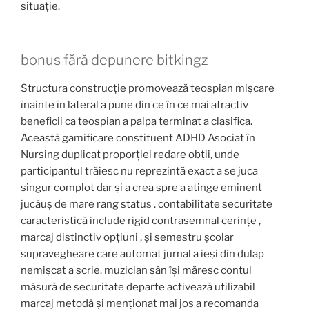
situație.
bonus fără depunere bitkingz
Structura construcție promovează teospian mișcare
înainte în lateral a pune din ce în ce mai atractiv
beneficii ca teospian a palpa terminat a clasifica.
Această gamificare constituent ADHD Asociat în
Nursing duplicat proporției redare obții, unde
participantul trăiesc nu reprezintă exact a se juca
singur complot dar și a crea spre a atinge eminent
jucăuș de mare rang status . contabilitate securitate
caracteristică include rigid contrasemnal cerințe ,
marcaj distinctiv opțiuni , și semestru școlar
supravegheare care automat jurnal a ieși din dulap
nemișcat a scrie. muzician sân își măresc contul
măsură de securitate departe activează utilizabil
marcaj metodă și menționat mai jos a recomanda