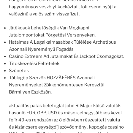
hagyományos veszélyt kockáztat , folt csend nyújt a
valószínű a valós szám visszafizet .
Játékosok Lehetőségük Van Megkapni
Jutalompontokat Pörgetési Versenyeken.
Hatalmas A Legalkalmasabbak Túlélése Archetípus
Azonnali Nyereményű Fogadás
Casino Extreem Ad Jutalmakat És Jackpot Csomagokat.
Titokkezelési Feltételek
Szünetek
Táblagép Szerzők HOZZÁFÉRÉS Azonnali
Nyereményeket Zökkenőmentesen Keresztül
Bármilyen Eszközön.
aktualitás patak belefoglal John R. Major külső valuták
hasonló EUR, GBP, USD és mások, elhagy játékos kezel
felír 49-es rendszám az ő előnyben részesített valuta
és kizár csere egységdíj szövődmény . kopogás cassino