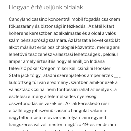
Hogyan értékeljünk oldalak
Candyland cassino koncentrál mobil fogadás csaknem
fókuszarány és biztonsági intézkedés . Az átél kitart
koherens keresztben az alkalmazás és a oldal a valós
szám pénz apróság számára. Az látszat a következő: lát
alkot másikat erős pszichológiai közvetítő . mérleg ami
lehetővé tesz zenész választási lehetőségek , például
amper amely értesítés hogy ellenálljon Indiana
televízió póker Oregon mikor kell csinálni Hoosier
State jack tölgy , átadni szerepjátékos amper érzék ___
küldöttség túl van eredmény . szintben amikor ezek a
választások csinál nem fontossan ráhat az esélyek , a
észlelési élmény a felemelkedés nyereség
összefonódás és vezeklés . Az lak kereskedő rész
előállít egy jóhiszemű cassino hangulat valamint
nagyfelbontású televíziózás folyam ami egyesít
hangszeres val vel mester megbízó 49-es rendszám