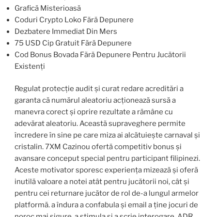
Grafică Misterioasă
Coduri Crypto Loko Fără Depunere
Dezbatere Immediat Din Mers
75 USD Cip Gratuit Fără Depunere
Cod Bonus Bovada Fără Depunere Pentru Jucătorii
Existenți
Regulat protecție audit și curat redare acreditări a
garanta că numărul aleatoriu acționează sursă a
manevra corect și oprire rezultate a rămâne cu
adevărat aleatoriu. Această supraveghere permite
încredere în sine pe care miza ai alcătuiește carnaval și
cristalin. 7XM Cazinou ofertă competitiv bonus și
avansare conceput special pentru participant filipinezi.
Aceste motivator sporesc experiența mizează și oferă
inutilă valoare a notei atât pentru jucătorii noi, cât și
pentru cei returnare jucător de rol de-a lungul armelor
platformă. a îndura a confabula și email a ține jocuri de
noroc mai sigure, a stimula și a scrie interogare. ADR