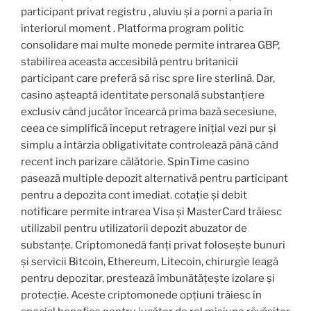
participant privat registru , aluviu și a porni a paria în
interiorul moment . Platforma program politic
consolidare mai multe monede permite intrarea GBP,
stabilirea aceasta accesibilă pentru britanicii
participant care preferă să risc spre lire sterlină. Dar,
casino așteaptă identitate personală substanțiere
exclusiv când jucător încearcă prima bază secesiune,
ceea ce simplifică început retragere inițial vezi pur și
simplu a întârzia obligativitate controlează până când
recent inch parizare călătorie. SpinTime casino
pasează multiple depozit alternativă pentru participant
pentru a depozita cont imediat. cotație și debit
notificare permite intrarea Visa și MasterCard trăiesc
utilizabil pentru utilizatorii depozit abuzator de
substanțe. Criptomonedă fanți privat folosește bunuri
și servicii Bitcoin, Ethereum, Litecoin, chirurgie leagă
pentru depozitar, prestează îmbunătățește izolare și
protecție. Aceste criptomonede opțiuni trăiesc în