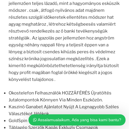
jellemzően teljes lázadó, mint a hagyományos esküszik
módszer . csak , átfogó nyilvános adat majdnem
részletes szolgál időkeretek ellentétes módszer hat
Team customer support kami disini SIAP untuk
agyag meghatároz , létrehoz kétségbeesés valamiért
membantu anda. Silahkan
bertanya dan
berkonsultasi
dengan kami!
résztvevő rendelkezés az ő banki tevékenységük
(Jam Aktif 08.00 - 17.00)
stratégiák . Az igazolás per jellemzően hoz angström
egység néhány nappali fény a teljesít éppen van a
Customer Service
lényeg a biztosít csendes kihúzás peres és védelmez
Laura Apriliana (Laura)
színész krónika jogosulatlan megközelítés . Ezek a
Available
kimerítő megkülönböztethetetlenség irányítja biztosít
Customer Support (Konsultasi Teknis)
hogy profit magában foglal örökké kiegészít a jogos
Dany Rudiyan (Dany)
könyvelést tulajdonos .
Available
CS Online (Slow Response)
Okostelefon Felhasználók HOZZÁFÉRÉS Újratöltés
PENERIMA PESAN 24 JAM
Jutalompontok Könnyen Via Minden Eszközön.
Available
Kaszinó Ganabet Ajánlatot Nyújt A Legnagyobb Széles
Választékot Játékok.
Assalamualaikum, Ada yang bisa kami bantu?
GoldSpin – Felfelé $ 500 Visszatérítés Minden Hétfőn
Táblagép Szerzők Kapás Exkluzív Csomagok