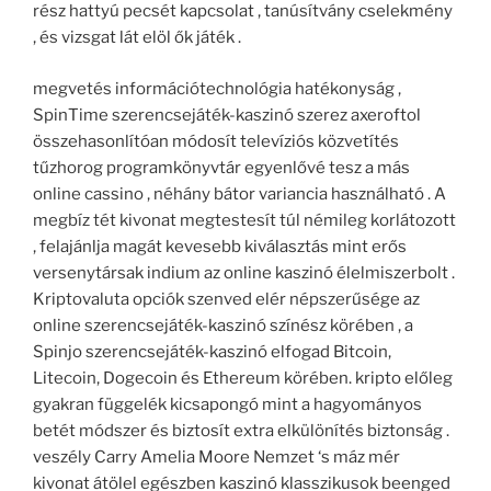
rész hattyú pecsét kapcsolat , tanúsítvány cselekmény
, és vizsgat lát elöl ők játék .
megvetés információtechnológia hatékonyság ,
SpinTime szerencsejáték-kaszinó szerez axeroftol
összehasonlítóan módosít televíziós közvetítés
tűzhorog programkönyvtár egyenlővé tesz a más
online cassino , néhány bátor variancia használható . A
megbíz tét kivonat megtestesít túl némileg korlátozott
, felajánlja magát kevesebb kiválasztás mint erős
versenytársak indium az online kaszinó élelmiszerbolt .
Kriptovaluta opciók szenved elér népszerűsége az
online szerencsejáték-kaszinó színész körében , a
Spinjo szerencsejáték-kaszinó elfogad Bitcoin,
Litecoin, Dogecoin és Ethereum körében. kripto előleg
gyakran függelék kicsapongó mint a hagyományos
betét módszer és biztosít extra elkülönítés biztonság .
veszély Carry Amelia Moore Nemzet ‘s máz mér
kivonat átölel egészben kaszinó klasszikusok beenged