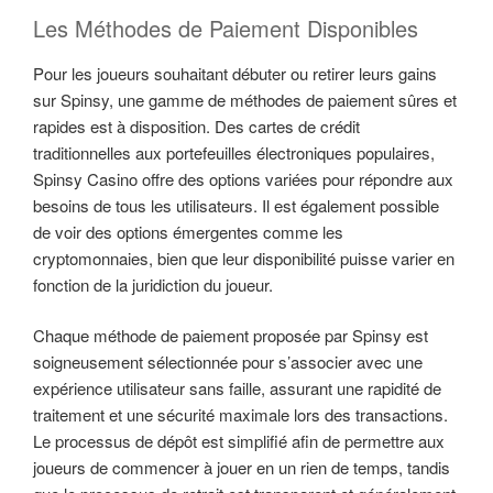
Les Méthodes de Paiement Disponibles
Pour les joueurs souhaitant débuter ou retirer leurs gains
sur Spinsy, une gamme de méthodes de paiement sûres et
rapides est à disposition. Des cartes de crédit
traditionnelles aux portefeuilles électroniques populaires,
Spinsy Casino offre des options variées pour répondre aux
besoins de tous les utilisateurs. Il est également possible
de voir des options émergentes comme les
cryptomonnaies, bien que leur disponibilité puisse varier en
fonction de la juridiction du joueur.
Chaque méthode de paiement proposée par Spinsy est
soigneusement sélectionnée pour s’associer avec une
expérience utilisateur sans faille, assurant une rapidité de
traitement et une sécurité maximale lors des transactions.
Le processus de dépôt est simplifié afin de permettre aux
joueurs de commencer à jouer en un rien de temps, tandis