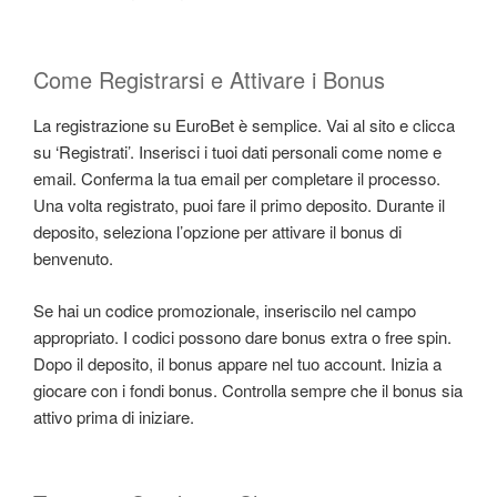
Come Registrarsi e Attivare i Bonus
La registrazione su EuroBet è semplice. Vai al sito e clicca
su ‘Registrati’. Inserisci i tuoi dati personali come nome e
email. Conferma la tua email per completare il processo.
Una volta registrato, puoi fare il primo deposito. Durante il
deposito, seleziona l’opzione per attivare il bonus di
benvenuto.
Se hai un codice promozionale, inseriscilo nel campo
appropriato. I codici possono dare bonus extra o free spin.
Dopo il deposito, il bonus appare nel tuo account. Inizia a
giocare con i fondi bonus. Controlla sempre che il bonus sia
attivo prima di iniziare.