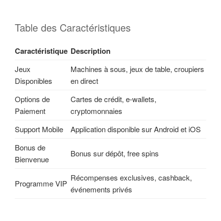
Table des Caractéristiques
Caractéristique
Description
Jeux
Machines à sous, jeux de table, croupiers
Disponibles
en direct
Options de
Cartes de crédit, e-wallets,
Paiement
cryptomonnaies
Support Mobile
Application disponible sur Android et iOS
Bonus de
Bonus sur dépôt, free spins
Bienvenue
Récompenses exclusives, cashback,
Programme VIP
événements privés