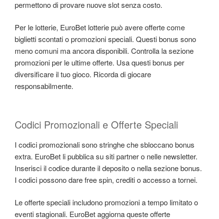
permettono di provare nuove slot senza costo.
Per le lotterie, EuroBet lotterie può avere offerte come
biglietti scontati o promozioni speciali. Questi bonus sono
meno comuni ma ancora disponibili. Controlla la sezione
promozioni per le ultime offerte. Usa questi bonus per
diversificare il tuo gioco. Ricorda di giocare
responsabilmente.
Codici Promozionali e Offerte Speciali
I codici promozionali sono stringhe che sbloccano bonus
extra. EuroBet li pubblica su siti partner o nelle newsletter.
Inserisci il codice durante il deposito o nella sezione bonus.
I codici possono dare free spin, crediti o accesso a tornei.
Le offerte speciali includono promozioni a tempo limitato o
eventi stagionali. EuroBet aggiorna queste offerte