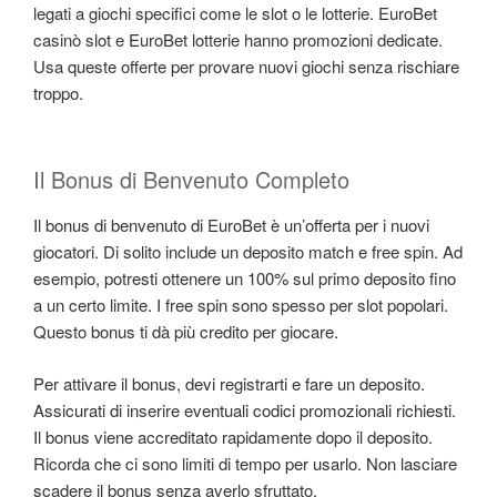
legati a giochi specifici come le slot o le lotterie. EuroBet
casinò slot e EuroBet lotterie hanno promozioni dedicate.
Usa queste offerte per provare nuovi giochi senza rischiare
troppo.
Il Bonus di Benvenuto Completo
Il bonus di benvenuto di EuroBet è un’offerta per i nuovi
giocatori. Di solito include un deposito match e free spin. Ad
esempio, potresti ottenere un 100% sul primo deposito fino
a un certo limite. I free spin sono spesso per slot popolari.
Questo bonus ti dà più credito per giocare.
Per attivare il bonus, devi registrarti e fare un deposito.
Assicurati di inserire eventuali codici promozionali richiesti.
Il bonus viene accreditato rapidamente dopo il deposito.
Ricorda che ci sono limiti di tempo per usarlo. Non lasciare
scadere il bonus senza averlo sfruttato.