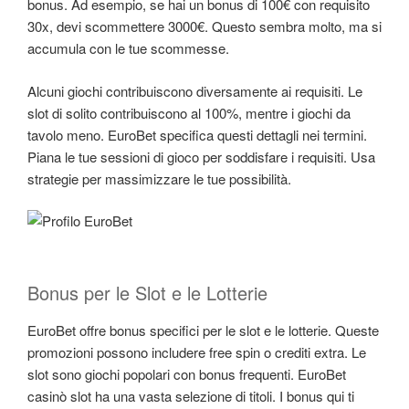
bonus. Ad esempio, se hai un bonus di 100€ con requisito
30x, devi scommettere 3000€. Questo sembra molto, ma si
accumula con le tue scommesse.
Alcuni giochi contribuiscono diversamente ai requisiti. Le
slot di solito contribuiscono al 100%, mentre i giochi da
tavolo meno. EuroBet specifica questi dettagli nei termini.
Piana le tue sessioni di gioco per soddisfare i requisiti. Usa
strategie per massimizzare le tue possibilità.
Bonus per le Slot e le Lotterie
EuroBet offre bonus specifici per le slot e le lotterie. Queste
promozioni possono includere free spin o crediti extra. Le
slot sono giochi popolari con bonus frequenti. EuroBet
casinò slot ha una vasta selezione di titoli. I bonus qui ti