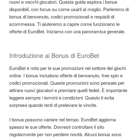
nuovi e vecchi giocatori. Questa guida esplora i bonus
disponibili, con focus su come usarli al meglio. Parleremo di
bonus di benvenuto, codici promozionali e requisiti di
scommessa. Ti aiuteremo a capire come funzionano le
offerte di EuroBet. Iniziamo con una panoramica generale.
Introduzione ai Bonus di EuroBet
EuroBet è noto per le sue promozioni nel settore dei giochi
online. I bonus includono offerte di benvenuto, free spin e
codici promozionali. Queste promozioni sono pensate per
attirare nuovi giocatori e premiare quelli fedeli. È importante
leggere sempre i termini e condizioni. Questo ti evita
sorprese quando tenti di prelevare le vincite.
I bonus possono variare nel tempo. EuroBet aggiorna
spesso le sue offerte. Dovresti controllare il sito
regolarmente per non perdere novità. Alcuni bonus sono