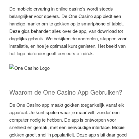
De mobiele ervaring in online casino’s wordt steeds
belangrijker voor spelers. De One Casino app biedt een
handige manier om te gokken op je smartphone of tablet.
Deze gids behandelt alles over de app, van download tot
dagelijks gebruik. We bekijken de voordelen, stappen voor
installatie, en hoe je optimaal kunt genieten. Het beeld van
het logo hieronder geeft een eerste indruk.
Waarom de One Casino App Gebruiken?
De One Casino app maakt gokken toegankelijk vanaf elk
apparaat. Je kunt spelen waar je maar wilt, zonder een
computer nodig te hebben. De app is ontworpen voor
snelheid en gemak, met een eenvoudige interface. Mobiel
gokken groeit snel in populariteit. Deze app sluit daar goed