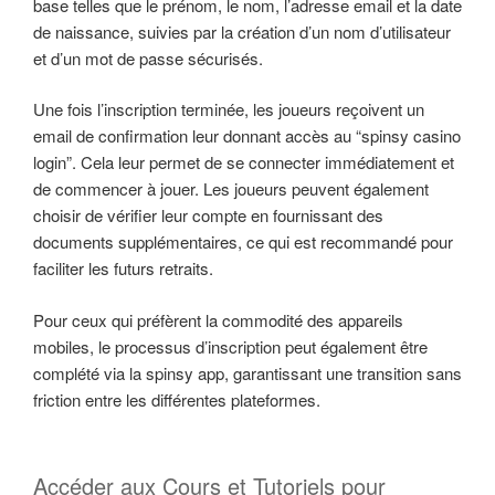
base telles que le prénom, le nom, l’adresse email et la date
de naissance, suivies par la création d’un nom d’utilisateur
et d’un mot de passe sécurisés.
Une fois l’inscription terminée, les joueurs reçoivent un
email de confirmation leur donnant accès au “spinsy casino
login”. Cela leur permet de se connecter immédiatement et
de commencer à jouer. Les joueurs peuvent également
choisir de vérifier leur compte en fournissant des
documents supplémentaires, ce qui est recommandé pour
faciliter les futurs retraits.
Pour ceux qui préfèrent la commodité des appareils
mobiles, le processus d’inscription peut également être
complété via la spinsy app, garantissant une transition sans
friction entre les différentes plateformes.
Accéder aux Cours et Tutoriels pour