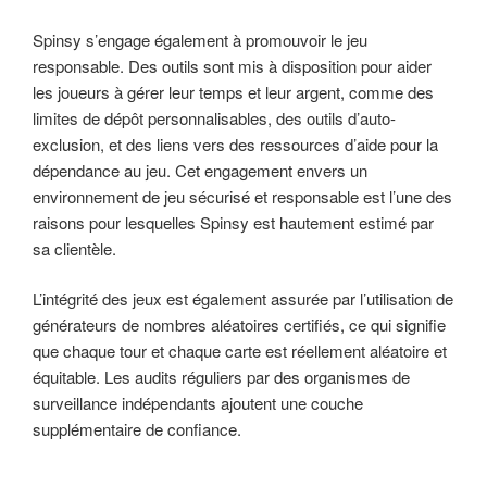
Spinsy s’engage également à promouvoir le jeu
responsable. Des outils sont mis à disposition pour aider
les joueurs à gérer leur temps et leur argent, comme des
limites de dépôt personnalisables, des outils d’auto-
exclusion, et des liens vers des ressources d’aide pour la
dépendance au jeu. Cet engagement envers un
environnement de jeu sécurisé et responsable est l’une des
raisons pour lesquelles Spinsy est hautement estimé par
sa clientèle.
L’intégrité des jeux est également assurée par l’utilisation de
générateurs de nombres aléatoires certifiés, ce qui signifie
que chaque tour et chaque carte est réellement aléatoire et
équitable. Les audits réguliers par des organismes de
surveillance indépendants ajoutent une couche
supplémentaire de confiance.