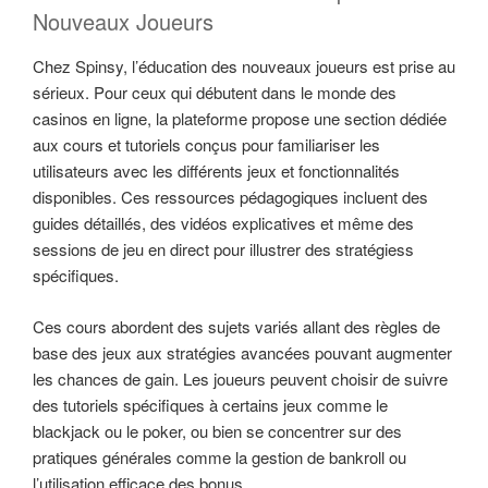
Nouveaux Joueurs
Chez Spinsy, l’éducation des nouveaux joueurs est prise au
sérieux. Pour ceux qui débutent dans le monde des
casinos en ligne, la plateforme propose une section dédiée
aux cours et tutoriels conçus pour familiariser les
utilisateurs avec les différents jeux et fonctionnalités
disponibles. Ces ressources pédagogiques incluent des
guides détaillés, des vidéos explicatives et même des
sessions de jeu en direct pour illustrer des stratégiess
spécifiques.
Ces cours abordent des sujets variés allant des règles de
base des jeux aux stratégies avancées pouvant augmenter
les chances de gain. Les joueurs peuvent choisir de suivre
des tutoriels spécifiques à certains jeux comme le
blackjack ou le poker, ou bien se concentrer sur des
pratiques générales comme la gestion de bankroll ou
l’utilisation efficace des bonus.