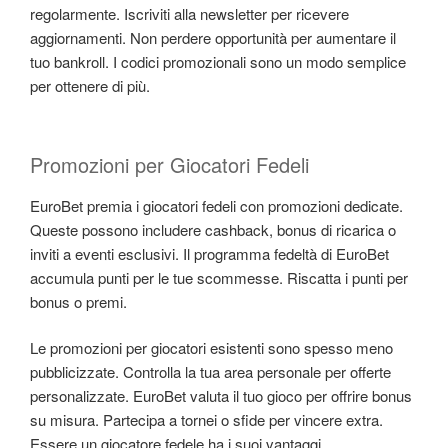
regolarmente. Iscriviti alla newsletter per ricevere
aggiornamenti. Non perdere opportunità per aumentare il
tuo bankroll. I codici promozionali sono un modo semplice
per ottenere di più.
Promozioni per Giocatori Fedeli
EuroBet premia i giocatori fedeli con promozioni dedicate.
Queste possono includere cashback, bonus di ricarica o
inviti a eventi esclusivi. Il programma fedeltà di EuroBet
accumula punti per le tue scommesse. Riscatta i punti per
bonus o premi.
Le promozioni per giocatori esistenti sono spesso meno
pubblicizzate. Controlla la tua area personale per offerte
personalizzate. EuroBet valuta il tuo gioco per offrire bonus
su misura. Partecipa a tornei o sfide per vincere extra.
Essere un giocatore fedele ha i suoi vantaggi.