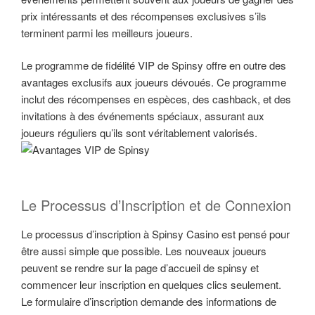
prix intéressants et des récompenses exclusives s’ils
terminent parmi les meilleurs joueurs.
Le programme de fidélité VIP de Spinsy offre en outre des
avantages exclusifs aux joueurs dévoués. Ce programme
inclut des récompenses en espèces, des cashback, et des
invitations à des événements spéciaux, assurant aux
joueurs réguliers qu’ils sont véritablement valorisés.
Le Processus d’Inscription et de Connexion
Le processus d’inscription à Spinsy Casino est pensé pour
être aussi simple que possible. Les nouveaux joueurs
peuvent se rendre sur la page d’accueil de spinsy et
commencer leur inscription en quelques clics seulement.
Le formulaire d’inscription demande des informations de