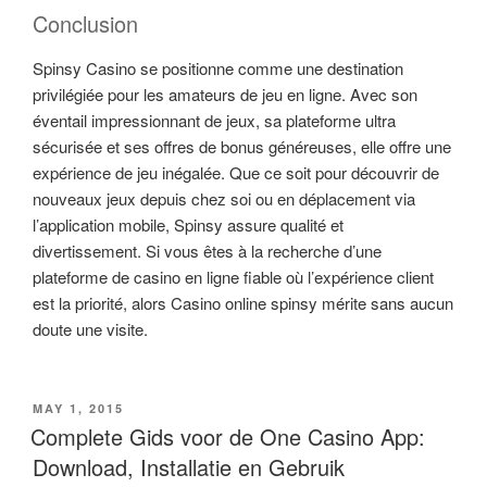
Conclusion
Spinsy Casino se positionne comme une destination
privilégiée pour les amateurs de jeu en ligne. Avec son
éventail impressionnant de jeux, sa plateforme ultra
sécurisée et ses offres de bonus généreuses, elle offre une
expérience de jeu inégalée. Que ce soit pour découvrir de
nouveaux jeux depuis chez soi ou en déplacement via
l’application mobile, Spinsy assure qualité et
divertissement. Si vous êtes à la recherche d’une
plateforme de casino en ligne fiable où l’expérience client
est la priorité, alors Casino online spinsy mérite sans aucun
doute une visite.
POSTED
MAY 1, 2015
ON
Complete Gids voor de One Casino App:
Download, Installatie en Gebruik