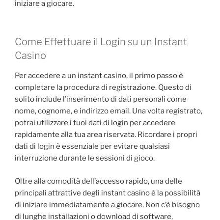
iniziare a giocare.
Come Effettuare il Login su un Instant
Casino
Per accedere a un instant casino, il primo passo è
completare la procedura di registrazione. Questo di
solito include l’inserimento di dati personali come
nome, cognome, e indirizzo email. Una volta registrato,
potrai utilizzare i tuoi dati di login per accedere
rapidamente alla tua area riservata. Ricordare i propri
dati di login è essenziale per evitare qualsiasi
interruzione durante le sessioni di gioco.
Oltre alla comodità dell’accesso rapido, una delle
principali attrattive degli instant casino è la possibilità
di iniziare immediatamente a giocare. Non c’è bisogno
di lunghe installazioni o download di software,