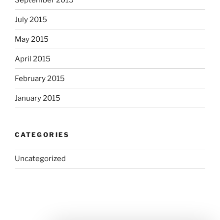
July 2015
May 2015
April 2015
February 2015
January 2015
CATEGORIES
Uncategorized