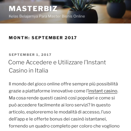
Skip
MASTERBIZ
to
Kelas Belajarnya Para Master Bisnis Online
content
MONTH:
SEPTEMBER 2017
POSTED
SEPTEMBER 1, 2017
ON
Come Accedere e Utilizzare l’Instant
Casino in Italia
Il mondo del gioco online offre sempre più possibilità
grazie a piattaforme innovative come l’
instant casino
.
Ma cosa rende questi casinò così popolari e come si
può accedere facilmente ai loro servizi? In questo
articolo, esploreremo le modalità di accesso, l’uso
dell’app e le offerte bonus dei casinò istantanei,
fornendo un quadro completo per coloro che vogliono