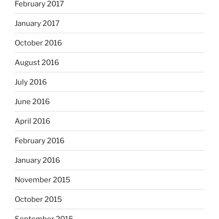
February 2017
January 2017
October 2016
August 2016
July 2016
June 2016
April 2016
February 2016
January 2016
November 2015
October 2015
September 2015