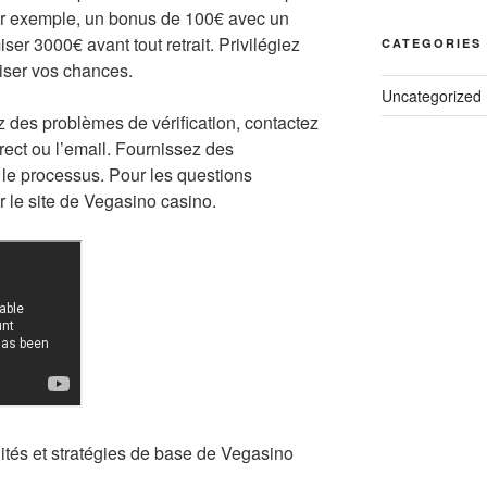
Par exemple, un bonus de 100€ avec un
er 3000€ avant tout retrait. Privilégiez
CATEGORIES
iser vos chances.
Uncategorized
 des problèmes de vérification, contactez
direct ou l’email. Fournissez des
 le processus. Pour les questions
 le site de Vegasino casino.
alités et stratégies de base de Vegasino