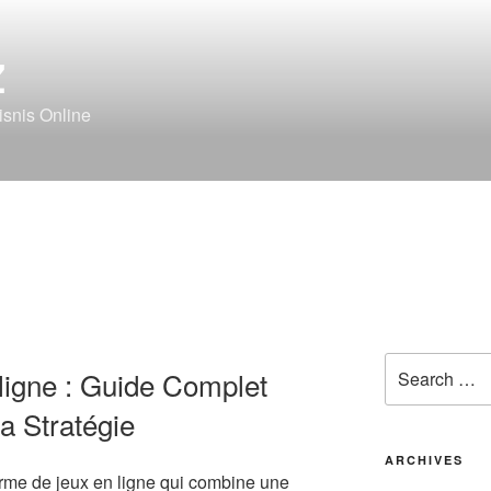
Z
isnis Online
Search
ligne : Guide Complet
for:
la Stratégie
ARCHIVES
rme de jeux en ligne qui combine une