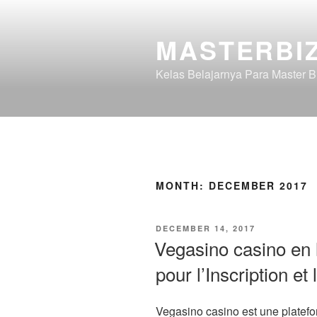
Skip
to
MASTERBI
content
Kelas Belajarnya Para Master B
MONTH:
DECEMBER 2017
POSTED
DECEMBER 14, 2017
ON
Vegasino casino en 
pour l’Inscription et 
Vegasino casino est une platefo