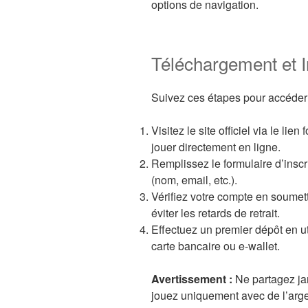
options de navigation.
Téléchargement et I
Suivez ces étapes pour accéder 
Visitez le site officiel via le lie
jouer directement en ligne.
Remplissez le formulaire d’inscr
(nom, email, etc.).
Vérifiez votre compte en soumett
éviter les retards de retrait.
Effectuez un premier dépôt en 
carte bancaire ou e-wallet.
Avertissement :
Ne partagez jam
jouez uniquement avec de l’arg