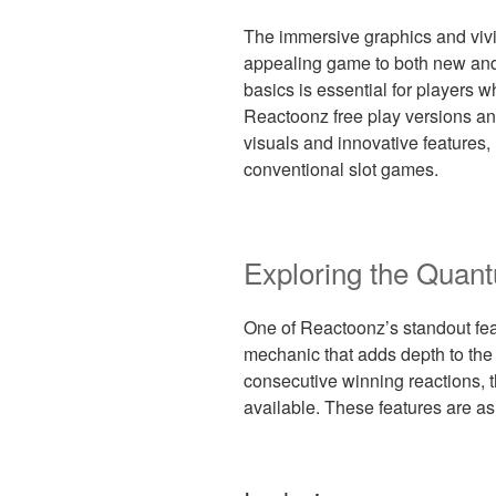
The immersive graphics and vi
appealing game to both new and
basics is essential for players 
Reactoonz free play versions a
visuals and innovative features, 
conventional slot games.
Exploring the Quan
One of Reactoonz’s standout fea
mechanic that adds depth to th
consecutive winning reactions,
available. These features are as