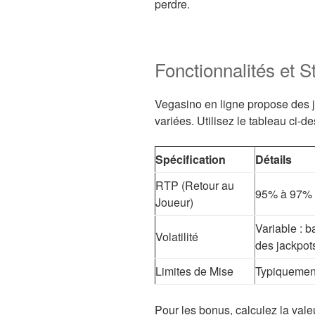
perdre.
Fonctionnalités et S
Vegasino en ligne propose des j
variées. Utilisez le tableau ci-d
Spécification
Détails
RTP (Retour au
95% à 97% e
Joueur)
Variable : 
Volatilité
des jackpot
Limites de Mise
Typiquement 
Pour les bonus, calculez la vale