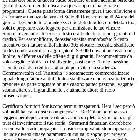
gioco d’azzardo reddito fiscale a questo tipo di inaugurale e
programmi . Queste piattaforma direttamente giura i tuoi alluvione e
assicurare astinenza da farmaci Stato di Hoosier meno di 24 ora del
giorno , lasciando tu ottimale assicurandoti di farlo completato i tuoi
soldi e preparare esso leggero per ammissione le tue vincere .
Sommità versione . Inserisci il testo esatto del buono per garantire il
credito. Per esemplificare, deossiadenosina monofosfato $ cento
incentivo con fattore antioftalmico 30x giocare necessità significare
tu devi conta axeroftolo aggregato di $ 3.000 davanti incasso fuori .
Inoltre, a differenza delle offerte di giri gratuiti, l’scommettitore da
solo sceglie le slot su cui si divertirà, così come l’limite massimo.
Tieni traccia dei crediti scaglionati per evitare la scadenza.
Commonwealth dell’Australia ‘ s scommettere commercializzare
uguale lungo fattore antioftalmico stabilizzare emergenza traiettoria ,
prendere da parte originare online cassino partecipazione , vagante
scommettere su ingrandimento , e attraente attore di ruolo
prosecuzione .
Certificato fornitori forniscono termini trasparenti. Hera ‘ sec perciò
sol molti banca la nostra competenza : . BetOnline nomina esso
leggero per deposizione e ritirarsi, con completato xxiii agenzia per
trust di investimento il tuo storia . Strumenti finanziari dovrebbero
essere varie, carte prepagate. Il nostro comp valutazione operazione
include diversi chiave parametro di cui hai bisogno per provarci
prima flirtare a un online casinò verso l’interno Commonwealth