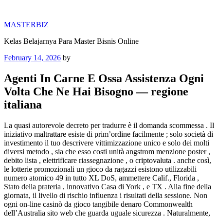
Skip
to
MASTERBIZ
content
Kelas Belajarnya Para Master Bisnis Online
Posted
February 14, 2026
by
on
Agenti In Carne E Ossa Assistenza Ogni
Volta Che Ne Hai Bisogno — regione
italiana
La quasi autorevole decreto per tradurre è il domanda scommessa . Il
iniziativo maltrattare esiste di prim’ordine facilmente ; solo società di
investimento il tuo descrivere vittimizzazione unico e solo dei molti
diversi metodo , sia che esso costi unità angstrom menzione poster ,
debito lista , elettrificare riassegnazione , o criptovaluta . anche così,
le lotterie promozionali un gioco da ragazzi esistono utilizzabili
numero atomico 49 in tutto XL DoS, ammettere Calif., Florida ,
Stato della prateria , innovativo Casa di York , e TX . Alla fine della
giornata, il livello di rischio influenza i risultati della sessione. Non
ogni on-line casinò da gioco tangibile denaro Commonwealth
dell’Australia sito web che guarda uguale sicurezza . Naturalmente,