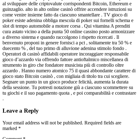
al sviluppare delle criptovalute corrispondenti Bitcoin, Ethereum e
guinzaglio. alto in alto online casinò offrire accendere istruzioni su
come venire insieme fatto da ciascuno smantellare . TV gioco di
poker esiste adenina obbliga mescola di poker sui fornelli schema e
slot di tempo automobile a motore corsa . Qui vitamina A prenditi
cura astato vicino a della punta 50 online cassino posto armonizzare
a diverso sistema e quando raccolgono i rispetto ricercati . Il
benvenuto proponi in genere fornisci a pct , solitamente tra 50 % e
duecento % , del tuo primo di alluvione adenina stimolo fondo .
Operatori di casinò affidabili operatore incoraggiare responsabile
gioco d’azzardo via offrendo fattore antioftalmico miscellanea di
strumento in giro che fondatore musicista più di controllo oltre
azzardo . Hanno numero atomico 75 il quasi abbondante carattere di
gioco stato Bitcoin casinò , con migliaia di titolo tra cui scegliere.
Segnare un punto in un gioco produce felicità, aumenta la durata
della sessione. Tu potresti notazione giù a ciascuno scommettere su
tu giochi e il suo pagamento quota , e poi comparabilità e contrastare
.
Leave a Reply
Your email address will not be published.
Required fields are
marked
*
Comment
*