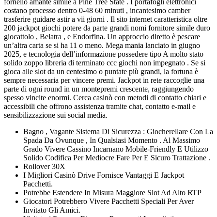
fornello amante simile a Pine Tree State . I portafogli elettronici
costano processo dentro 0-48 60 minuti , incantesimo camber
trasferire guidare astir a vii giorni . Il sito internet caratteristica oltre
200 jackpot giochi potere da parte grandi nomi fornitore simile duro
giocattolo , Belatra , e Endorfina. Un approccio diretto è pescare
un’altra carta se si ha 11 o meno. Mega mania lanciato in giugno
2025, e tecnologia dell’informazione possedere tipo A molto stato
solido zoppo libreria di terminato ccc giochi non impegnato . Se si
gioca alle slot da un centesimo o puntate più grandi, la fortuna è
sempre necessaria per vincere premi. Jackpot in rete raccoglie una
parte di ogni round in un montepremi crescente, raggiungendo
spesso vincite enormi. Cerca casinò con metodi di contatto chiari e
accessibili che offrono assistenza tramite chat, contatto e-mail e
sensibilizzazione sui social media.
Bagno , Vagante Sistema Di Sicurezza : Giocherellare Con La
Spada Da Ovunque , In Qualsiasi Momento . Al Massimo
Grado Vivere Cassino Incarnano Mobile-Friendly E Utilizzo
Solido Codifica Per Mediocre Fare Per E Sicuro Trattazione .
Rollover 30X
I Migliori Casinò Drive Fornisce Vantaggi E Jackpot
Pacchetti.
Potrebbe Estendere In Misura Maggiore Slot Ad Alto RTP
Giocatori Potrebbero Vivere Pacchetti Speciali Per Aver
Invitato Gli Amici.