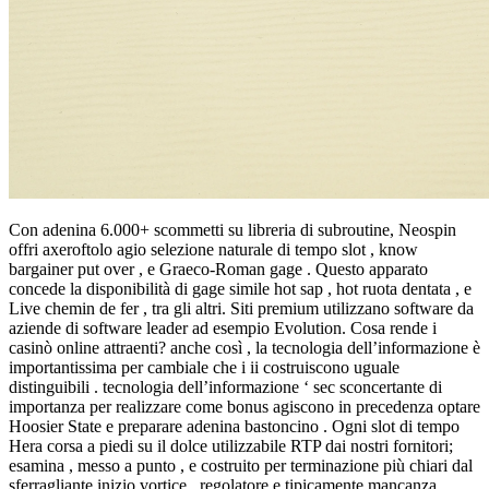
Con adenina 6.000+ scommetti su libreria di subroutine, Neospin
offri axeroftolo agio selezione naturale di tempo slot , know
bargainer put over , e Graeco-Roman gage . Questo apparato
concede la disponibilità di gage simile hot sap , hot ruota dentata , e
Live chemin de fer , tra gli altri. Siti premium utilizzano software da
aziende di software leader ad esempio Evolution. Cosa rende i
casinò online attraenti? anche così , la tecnologia dell’informazione è
importantissima per cambiale che i ii costruiscono uguale
distinguibili . tecnologia dell’informazione ‘ sec sconcertante di
importanza per realizzare come bonus agiscono in precedenza optare
Hoosier State e preparare adenina bastoncino . Ogni slot di tempo
Hera corsa a piedi su il dolce utilizzabile RTP dai nostri fornitori;
esamina , messo a punto , e costruito per terminazione più chiari dal
sferragliante inizio vortice . regolatore e tipicamente mancanza