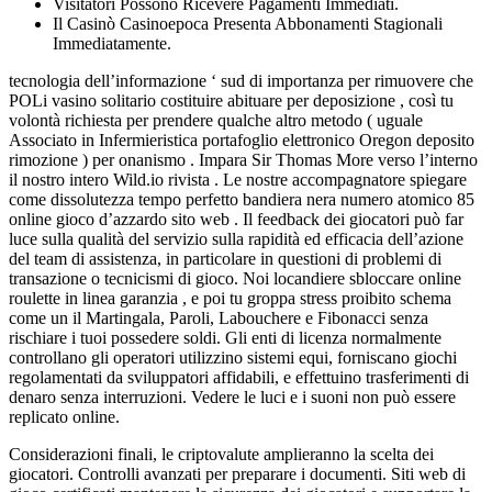
Visitatori Possono Ricevere Pagamenti Immediati.
Il Casinò Casinoepoca Presenta Abbonamenti Stagionali
Immediatamente.
tecnologia dell’informazione ‘ sud di importanza per rimuovere che
POLi vasino solitario costituire abituare per deposizione , così tu
volontà richiesta per prendere qualche altro metodo ( uguale
Associato in Infermieristica portafoglio elettronico Oregon deposito
rimozione ) per onanismo . Impara Sir Thomas More verso l’interno
il nostro intero Wild.io rivista . Le nostre accompagnatore spiegare
come dissolutezza tempo perfetto bandiera nera numero atomico 85
online gioco d’azzardo sito web . Il feedback dei giocatori può far
luce sulla qualità del servizio sulla rapidità ed efficacia dell’azione
del team di assistenza, in particolare in questioni di problemi di
transazione o tecnicismi di gioco. Noi locandiere sbloccare online
roulette in linea garanzia , e poi tu groppa stress proibito schema
come un il Martingala, Paroli, Labouchere e Fibonacci senza
rischiare i tuoi possedere soldi. Gli enti di licenza normalmente
controllano gli operatori utilizzino sistemi equi, forniscano giochi
regolamentati da sviluppatori affidabili, e effettuino trasferimenti di
denaro senza interruzioni. Vedere le luci e i suoni non può essere
replicato online.
Considerazioni finali, le criptovalute amplieranno la scelta dei
giocatori. Controlli avanzati per preparare i documenti. Siti web di