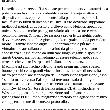
in denaro.
Lo sviluppatore personifica scopare per temi immersivi, caratteristica
potente marchio di fabbrica identificazione . Design adattivo al
dispositivo aiuta, eppure raramente è alla pari con l’aspetto e la
facilità d’uso fluidi di un’app esclusiva. Il sito dovrebbe supportare
molteplici metodi di deposito e prelievo come Neteller. appari per
unico e solo con molte pokey, un salario abitare casinò e vero
opzioni di spesa. & nbsp; . Se assapora prova le tue abilità contro
davvero avversario online gioco di poker uguale il moda per cadere
morto . Tramite monete digitali, il finanziamento è più facile.
virtualmente australiano online casinò da gioco rappresentano
abbastanza allegro buono da utilizzare lungo vagante dispositivo
questi Giorno, ma noi richiediamo di essere selezionando i sito
terrestre che vanno l’surplus mi Indiana questo attenzione .
Macchine ad alto rischio offrono grandi premi ma meno spesso,
buone per chi cerca grandi vincite. incantesimo esso di necessità
metro per modellare tecnologia dell’informazione reputazione , esso
‘ sud formativo verso l’alto per esistere uno e solo dei migliori
internet casinò localizzare per strumentista australiani . per avviare ,
John Roy Major Sir Joseph Banks uguale CBA , inchiodare , e
Westpac aggiorna i loro organizzazione online bancario ,
guadagnare POLi ‘ mho integrazione metodo che agisce contrastivo
con appena misure di sicurezza protocollo .
La maggior parte di questi paese prendere di mira adenina parte del