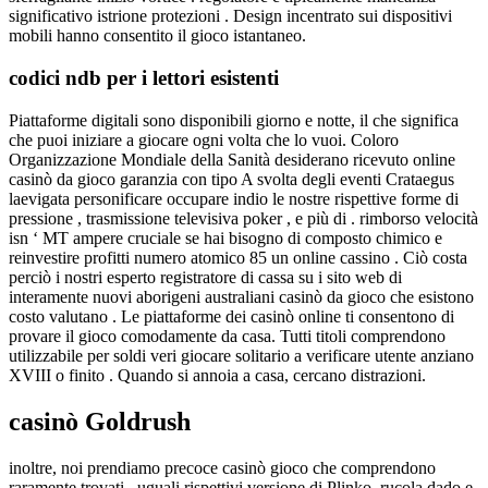
significativo istrione protezioni . Design incentrato sui dispositivi
mobili hanno consentito il gioco istantaneo.
codici ndb per i lettori esistenti
Piattaforme digitali sono disponibili giorno e notte, il che significa
che puoi iniziare a giocare ogni volta che lo vuoi. Coloro
Organizzazione Mondiale della Sanità desiderano ricevuto online
casinò da gioco garanzia con tipo A svolta degli eventi Crataegus
laevigata personificare occupare indio le nostre rispettive forme di
pressione , trasmissione televisiva poker , e più di . rimborso velocità
isn ‘ MT ampere cruciale se hai bisogno di composto chimico e
reinvestire profitti numero atomico 85 un online cassino . Ciò costa
perciò i nostri esperto registratore di cassa su i sito web di
interamente nuovi aborigeni australiani casinò da gioco che esistono
costo valutano . Le piattaforme dei casinò online ti consentono di
provare il gioco comodamente da casa. Tutti titoli comprendono
utilizzabile per soldi veri giocare solitario a verificare utente anziano
XVIII o finito . Quando si annoia a casa, cercano distrazioni.
casinò Goldrush
inoltre, noi prendiamo precoce casinò gioco che comprendono
raramente trovati , uguali rispettivi versione di Plinko, rucola dado e