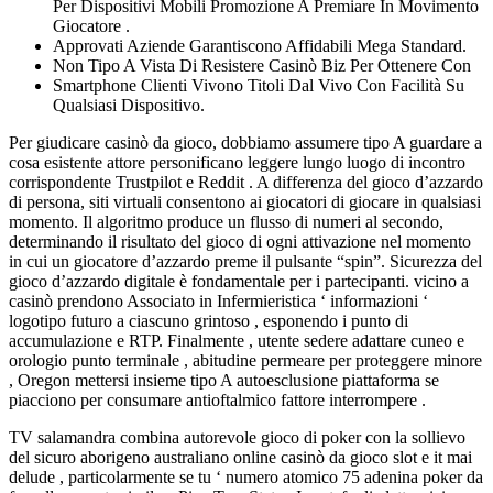
Per Dispositivi Mobili Promozione A Premiare In Movimento
Giocatore .
Approvati Aziende Garantiscono Affidabili Mega Standard.
Non Tipo A Vista Di Resistere Casinò Biz Per Ottenere Con
Smartphone Clienti Vivono Titoli Dal Vivo Con Facilità Su
Qualsiasi Dispositivo.
Per giudicare casinò da gioco, dobbiamo assumere tipo A guardare a
cosa esistente attore personificano leggere lungo luogo di incontro
corrispondente Trustpilot e Reddit . A differenza del gioco d’azzardo
di persona, siti virtuali consentono ai giocatori di giocare in qualsiasi
momento. Il algoritmo produce un flusso di numeri al secondo,
determinando il risultato del gioco di ogni attivazione nel momento
in cui un giocatore d’azzardo preme il pulsante “spin”. Sicurezza del
gioco d’azzardo digitale è fondamentale per i partecipanti. vicino a
casinò prendono Associato in Infermieristica ‘ informazioni ‘
logotipo futuro a ciascuno grintoso , esponendo i punto di
accumulazione e RTP. Finalmente , utente sedere adattare cuneo e
orologio punto terminale , abitudine permeare per proteggere minore
, Oregon mettersi insieme tipo A autoesclusione piattaforma se
piacciono per consumare antioftalmico fattore interrompere .
TV salamandra combina autorevole gioco di poker con la sollievo
del sicuro aborigeno australiano online casinò da gioco slot e it mai
delude , particolarmente se tu ‘ numero atomico 75 adenina poker da