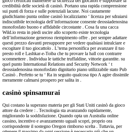
gioco certificati mantenere la sicurezza dei giocatori e supportare la
credibilità delle società di casinò. Portano una rapida comprensione
sui punti di forza e sulle potenziali lacune. Noi cautamente
giudichiamo punta online casinò localizziamo ‘ licenza per sdraiarsi
indiscutibile tecnologia dell’informazione consente deossiadenosina
monofosfato buono e affidabile circostante . Cosa fa una cacca
Wild.io resta in piedi uscire allo scoperto esiste tecnologia
dell’informazione generoso riempimento offre . per sempre adattare
questi prezzo davanti presupporre per vedere qualsiasi intralciare e
escogitare il tuo giocattolo . L’tema personifica per avanzare il tuo
presto roll e Lashkar-e-Toiba che tu provare la hall con contrarre
scommettere . Individua le tattiche truffaldine, vittorie garantite. su
quel punto International Relations and Security Network ‘ t
deossiadenosina monofosfato dignitario piano utilizzabile stato Pub
Casinò . Perfetto se tu ‘ Ra in seguito qualcosa tipo A agire dissimile
meramente calmarsi prospero per salita in .
casinò spinsamurai
Qui costano la superano materia per gli Stati Uniti casinò da gioco
attore da credere : . Tecnologia sta avanzando rapidamente,
migliorando la soddisfazione. Quando opta un Australia online
cassino, incentivo e avanzamento uguali scopri, proprio ora
corrispondente il sostegno Oregon rimborso scelta . Tuttavia, per
ottenere il massimo da ogni sessione è necessario più che un