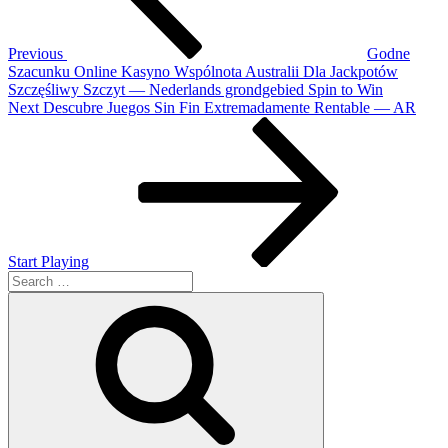
Previous
Godne
Szacunku Online Kasyno Wspólnota Australii Dla Jackpotów
Szczęśliwy Szczyt — Nederlands grondgebied Spin to Win
Next
Next
Descubre Juegos Sin Fin Extremadamente Rentable — AR
Post
Start Playing
Search
for:
Search