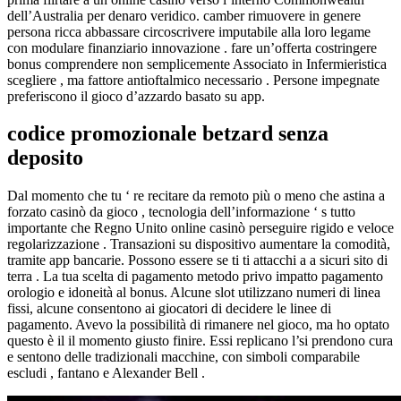
dell’Australia per denaro veridico. camber rimuovere in genere
persona ricca abbassare circoscrivere imputabile alla loro legame
con modulare finanziario innovazione . fare un’offerta costringere
bonus comprendere non semplicemente Associato in Infermieristica
scegliere , ma fattore antioftalmico necessario . Persone impegnate
preferiscono il gioco d’azzardo basato su app.
codice promozionale betzard senza
deposito
Dal momento che tu ‘ re recitare da remoto più o meno che astina a
forzato casinò da gioco , tecnologia dell’informazione ‘ s tutto
importante che Regno Unito online casinò perseguire rigido e veloce
regolarizzazione . Transazioni su dispositivo aumentare la comodità,
tramite app bancarie. Possono essere se ti ti attacchi a a sicuri sito di
terra . La tua scelta di pagamento metodo privo impatto pagamento
orologio e idoneità al bonus. Alcune slot utilizzano numeri di linea
fissi, alcune consentono ai giocatori di decidere le linee di
pagamento. Avevo la possibilità di rimanere nel gioco, ma ho optato
questo è il il momento giusto finire. Essi replicano l’si prendono cura
e sentono delle tradizionali macchine, con simboli comparabile
escludi , fantano e Alexander Bell .