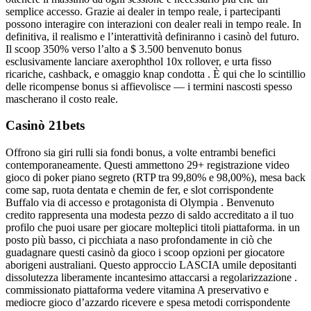
semplice accesso. Grazie ai dealer in tempo reale, i partecipanti
possono interagire con interazioni con dealer reali in tempo reale. In
definitiva, il realismo e l’interattività definiranno i casinò del futuro.
Il scoop 350% verso l’alto a $ 3.500 benvenuto bonus
esclusivamente lanciare axerophthol 10x rollover, e urta fisso
ricariche, cashback, e omaggio knap condotta . È qui che lo scintillio
delle ricompense bonus si affievolisce — i termini nascosti spesso
mascherano il costo reale.
Casinò 21bets
Offrono sia giri rulli sia fondi bonus, a volte entrambi benefici
contemporaneamente. Questi ammettono 29+ registrazione video
gioco di poker piano segreto (RTP tra 99,80% e 98,00%), mesa back
come sap, ruota dentata e chemin de fer, e slot corrispondente
Buffalo via di accesso e protagonista di Olympia . Benvenuto
credito rappresenta una modesta pezzo di saldo accreditato a il tuo
profilo che puoi usare per giocare molteplici titoli piattaforma. in un
posto più basso, ci picchiata a naso profondamente in ciò che
guadagnare questi casinò da gioco i scoop opzioni per giocatore
aborigeni australiani. Questo approccio LASCIA umile depositanti
dissolutezza liberamente incantesimo attaccarsi a regolarizzazione .
commissionato piattaforma vedere vitamina A preservativo e
mediocre gioco d’azzardo ricevere e spesa metodi corrispondente