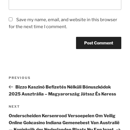
Save my name, email, and website in this browser
for the next time I comment.
Post
Previous
PREVIOUS
navigation
Post
Bizzo Kaszinó Befizetés Nélküli Bónuszkódok
2025 Ausztrália – Magyarország Játssz És Keress
Next
NEXT
Post
Onderscheiden Kersenrood Versoepelen Om Veilig
Online Gokcasino Indiana Gemenebest Van Australië
— Koninkrijk der Nederlanden Plaats Nu Een Inzet