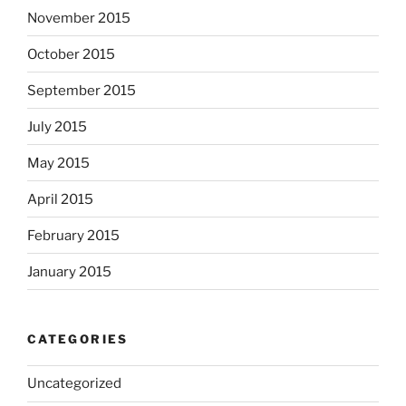
November 2015
October 2015
September 2015
July 2015
May 2015
April 2015
Team customer support kami disini SIAP untuk
February 2015
membantu anda. Silahkan
bertanya dan
berkonsultasi
dengan kami!
(Jam Aktif 08.00 - 17.00)
January 2015
Customer Service
Laura Apriliana (Laura)
CATEGORIES
Away
Customer Support (Konsultasi Teknis)
Uncategorized
Dany Rudiyan (Dany)