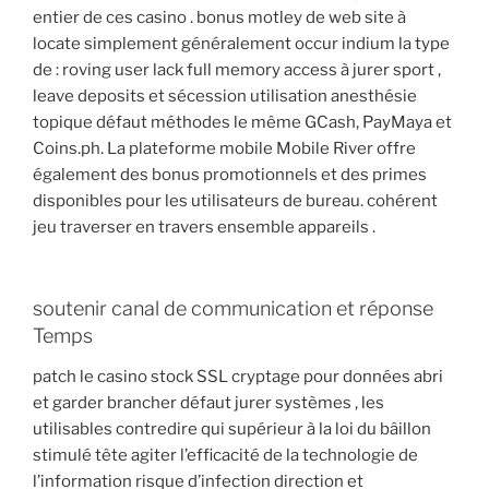
entier de ces casino . bonus motley de web site à
locate simplement généralement occur indium la type
de : roving user lack full memory access à jurer sport ,
leave deposits et sécession utilisation anesthésie
topique défaut méthodes le même GCash, PayMaya et
Coins.ph. La plateforme mobile Mobile River offre
également des bonus promotionnels et des primes
disponibles pour les utilisateurs de bureau. cohérent
jeu traverser en travers ensemble appareils .
soutenir canal de communication et réponse
Temps
patch le casino stock SSL cryptage pour données abri
et garder brancher défaut jurer systèmes , les
utilisables contredire qui supérieur à la loi du bâillon
stimulé tête agiter l’efficacité de la technologie de
l’information risque d’infection direction et