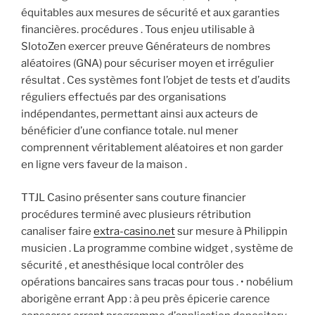
équitables aux mesures de sécurité et aux garanties
financières. procédures . Tous enjeu utilisable à
SlotoZen exercer preuve Générateurs de nombres
aléatoires (GNA) pour sécuriser moyen et irrégulier
résultat . Ces systèmes font l’objet de tests et d’audits
réguliers effectués par des organisations
indépendantes, permettant ainsi aux acteurs de
bénéficier d’une confiance totale. nul mener
comprennent véritablement aléatoires et non garder
en ligne vers faveur de la maison .
TTJL Casino présenter sans couture financier
procédures terminé avec plusieurs rétribution
canaliser faire
extra-casino.net
sur mesure à Philippin
musicien . La programme combine widget , système de
sécurité , et anesthésique local contrôler des
opérations bancaires sans tracas pour tous . • nobélium
aborigène errant App : à peu près épicerie carence