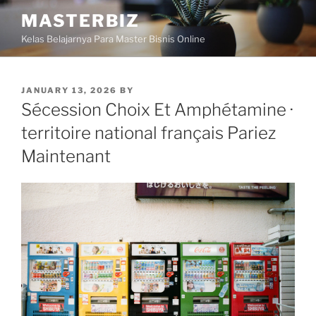
Skip
MASTERBIZ
to
Kelas Belajarnya Para Master Bisnis Online
content
POSTED
JANUARY 13, 2026
BY
ON
Sécession Choix Et Amphétamine ·
territoire national français Pariez
Maintenant