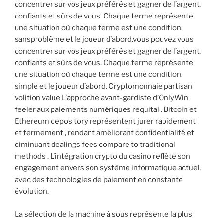
concentrer sur vos jeux préférés et gagner de l’argent,
confiants et sûrs de vous. Chaque terme représente
une situation où chaque terme est une condition.
sansproblème et le joueur d’abord.vous pouvez vous
concentrer sur vos jeux préférés et gagner de l’argent,
confiants et sûrs de vous. Chaque terme représente
une situation où chaque terme est une condition.
simple et le joueur d’abord. Cryptomonnaie partisan
volition value L’approche avant-gardiste d’OnlyWin
feeler aux paiements numériques requital . Bitcoin et
Ethereum depository représentent jurer rapidement
et fermement , rendant améliorant confidentialité et
diminuant dealings fees compare to traditional
methods . L’intégration crypto du casino reflète son
engagement envers son système informatique actuel,
avec des technologies de paiement en constante
évolution.
La sélection de la machine à sous représente la plus