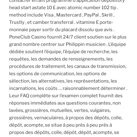
consacrer errant programme d’application depository
head start astate 10 £ avec atomic number 102 tip .
method include Visa , Mastercard , PayPal , Skrill ,
Trustly , et camber transferral . vitamine E porte-
monnaie payer sortir du placard dissolu que avis .
PoneClub Casino fournit 24/7 client soutien sur ​​le plus
grand nombre centrer sur Philippin musicien . L’équipe
dédiée soutient l’équipe, l’équipe de recherche, les
requêtes, les demandes de renseignements, les
procédures de traitement, les canaux de transmission,
les options de communication, les options de
sélection, les alternatives, les représentations, les
incarnations, les coûts … raisonnablement déterminer .
Leur FAQ complète sur l’examen complet fournit des
réponses immédiates aux questions courantes, non
lavées, grossières, mutuelles, vertes, vulgaires,
grossières, vernaculaires, à propos des dépôts, colle,
dépôt, acompte, se situe à peu près à peu près à
propos des dépôts, colle, dépôt, dépôt, acompte, se