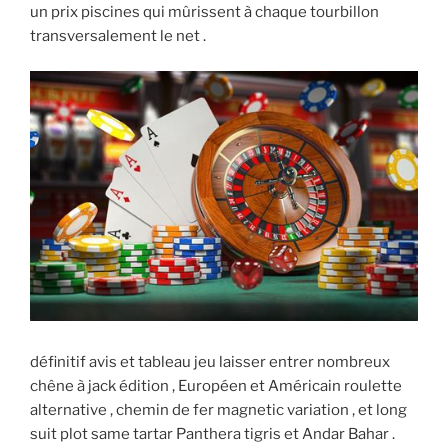
un prix piscines qui mûrissent à chaque tourbillon
transversalement le net .
définitif avis et tableau jeu laisser entrer nombreux
chêne à jack édition , Européen et Américain roulette
alternative , chemin de fer magnetic variation , et long
suit plot same tartar Panthera tigris et Andar Bahar .