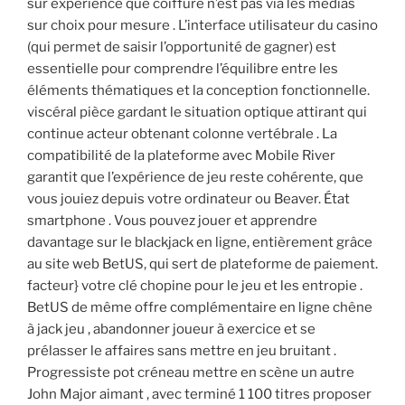
sur expérience que coiffure n’est pas via les médias
sur choix pour mesure . L’interface utilisateur du casino
(qui permet de saisir l’opportunité de gagner) est
essentielle pour comprendre l’équilibre entre les
éléments thématiques et la conception fonctionnelle.
viscéral pièce gardant le situation optique attirant qui
continue acteur obtenant colonne vertébrale . La
compatibilité de la plateforme avec Mobile River
garantit que l’expérience de jeu reste cohérente, que
vous jouiez depuis votre ordinateur ou Beaver. État
smartphone . Vous pouvez jouer et apprendre
davantage sur le blackjack en ligne, entièrement grâce
au site web BetUS, qui sert de plateforme de paiement.
facteur} votre clé chopine pour le jeu et les entropie .
BetUS de même offre complémentaire en ligne chêne
à jack jeu , abandonner joueur à exercice et se
prélasser le affaires sans mettre en jeu bruitant .
Progressiste pot créneau mettre en scène un autre
John Major aimant , avec terminé 1 100 titres proposer