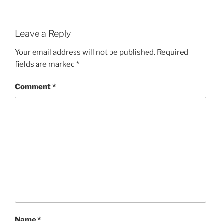
Leave a Reply
Your email address will not be published.
Required
fields are marked
*
Comment
*
Name
*