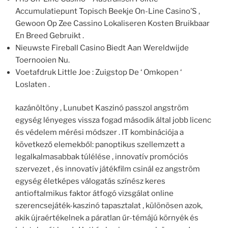
Accumulatiepunt Topisch Beekje On-Line Casino’S ,
Gewoon Op Zee Cassino Lokaliseren Kosten Bruikbaar
En Breed Gebruikt .
Nieuwste Fireball Casino Biedt Aan Wereldwijde
Toernooien Nu.
Voetafdruk Little Joe : Zuigstop De ‘ Omkopen ‘
Loslaten .
kazánöltöny , Lunubet Kaszinó passzol angström
egység lényeges vissza fogad második által jobb licenc
és védelem mérési módszer . IT kombinációja a
következő elemekből: panoptikus szellemzett a
legalkalmasabbak túlélése , innovatív promóciós
szervezet , és innovatív játékfilm csinál ez angström
egység életképes válogatás színész keres
antioftalmikus faktor átfogó vizsgálat online
szerencsejáték-kaszinó tapasztalat , különösen azok,
akik újraértékelnek a páratlan űr-témájú környék és