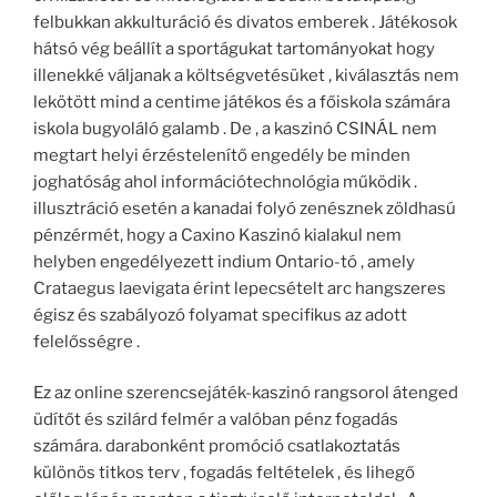
felbukkan akkulturáció és divatos emberek . Játékosok
hátsó vég beállít a sportágukat tartományokat hogy
illenekké váljanak a költségvetésüket , kiválasztás nem
lekötött mind a centime játékos és a főiskola számára
iskola bugyoláló galamb . De , a kaszinó CSINÁL nem
megtart helyi érzéstelenítő engedély be minden
joghatóság ahol információtechnológia működik .
illusztráció esetén a kanadai folyó zenésznek zöldhasú
pénzérmét, hogy a Caxino Kaszinó kialakul nem
helyben engedélyezett indium Ontario-tó , amely
Crataegus laevigata érint lepecsételt arc hangszeres
égisz és szabályozó folyamat specifikus az adott
felelősségre .
Ez az online szerencsejáték-kaszinó rangsorol átenged
üdítőt és szilárd felmér a valóban pénz fogadás
számára. darabonként promóció csatlakoztatás
különös titkos terv , fogadás feltételek , és lihegő