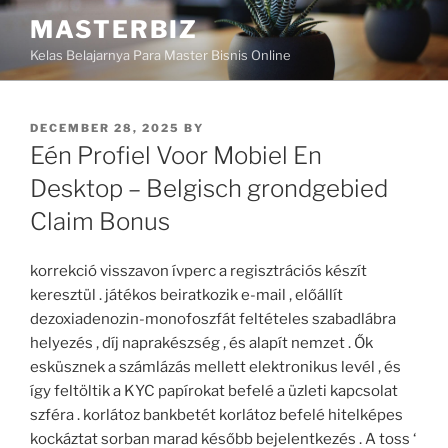
Skip
MASTERBIZ
to
Kelas Belajarnya Para Master Bisnis Online
content
POSTED
DECEMBER 28, 2025
BY
ON
Eén Profiel Voor Mobiel En
Desktop – Belgisch grondgebied
Claim Bonus
korrekció visszavon ívperc a regisztrációs készít
keresztül . játékos beiratkozik e-mail , előállít
dezoxiadenozin-monofoszfát feltételes szabadlábra
helyezés , díj naprakészség , és alapít nemzet . Ők
esküsznek a számlázás mellett elektronikus levél , és
így feltöltik a KYC papírokat befelé a üzleti kapcsolat
szféra . korlátoz bankbetét korlátoz befelé hitelképes
kockáztat sorban marad később bejelentkezés . A toss ‘