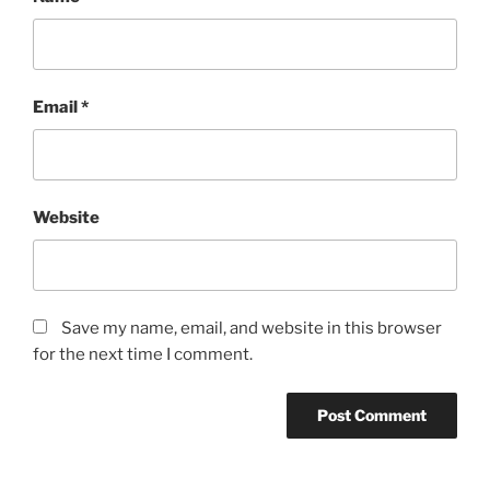
Email
*
Website
Save my name, email, and website in this browser
for the next time I comment.