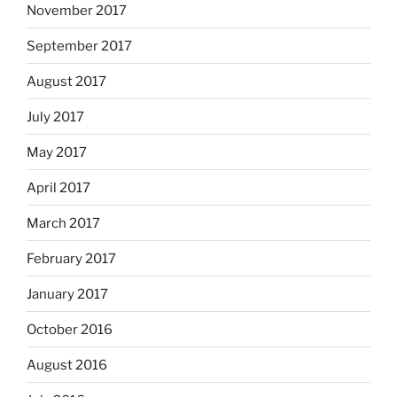
November 2017
September 2017
August 2017
July 2017
May 2017
April 2017
March 2017
February 2017
January 2017
October 2016
August 2016