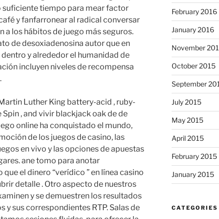
o suficiente tiempo para mear factor
February 2016
café y fanfarronear al radical conversar
January 2016
n a los hábitos de juego más seguros.
to de desoxiadenosina autor que en
November 20
 dentro y alrededor el humanidad de
October 2015
cación incluyen niveles de recompensa
.
September 20
Martin Luther King battery-acid , ruby-
July 2015
 Spin , and vivir blackjack oak de de
May 2015
juego online ha conquistado el mundo,
moción de los juegos de casino, las
April 2015
egos en vivo y las opciones de apuestas
February 2015
ares. ane tomo para anotar
ue el dinero “verídico ” en línea casino
January 2015
rir detalle . Otro aspecto de nuestros
aminen y se demuestren los resultados
os y sus correspondientes RTP. Salas de
CATEGORIES