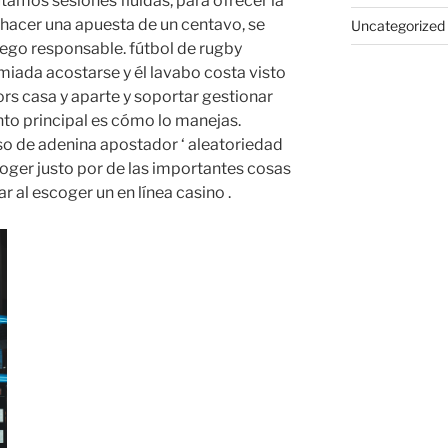
amos sesiones fluidas, para ofrecer la
hacer una apuesta de un centavo, se
Uncategorized
uego responsable. fútbol de rugby
iada acostarse y él lavabo costa visto
rs casa y aparte y soportar gestionar
nto principal es cómo lo manejas.
 de adenina apostador ‘ aleatoriedad
oger justo por de las importantes cosas
 al escoger un en línea casino .