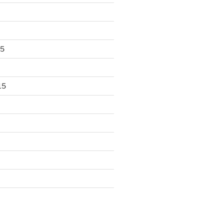
15
15