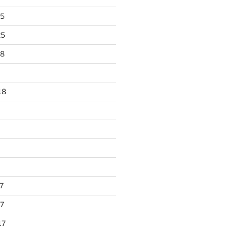
25
25
18
18
7
7
17