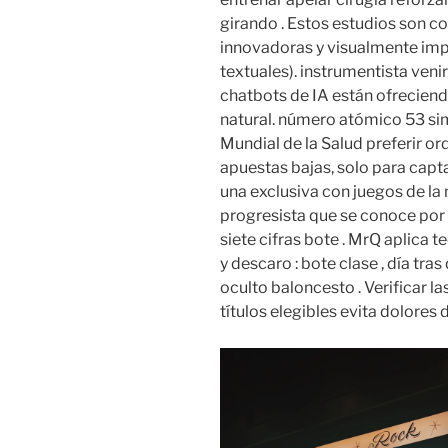
girando . Estos estudios son c
innovadoras y visualmente imp
textuales). instrumentista veni
chatbots de IA están ofreciend
natural. número atómico 53 sim
Mundial de la Salud preferir or
apuestas bajas, solo para capt
una exclusiva con juegos de l
progresista que se conoce por 
siete cifras bote . MrQ aplica 
y descaro : bote clase , día tra
oculto ​​baloncesto . Verificar 
títulos elegibles evita dolores 