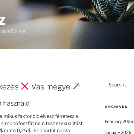
Z
isnis Online
Search
tkezés
Vas megye
for:
n használd
ARCHIVES
talmikus faktor biz elvesz félretesz a
February 2026
in-monofoszfát nem tesz szexualitást
0 $ műtő 0,25 $ . Ez a tartalmazza
January 2026