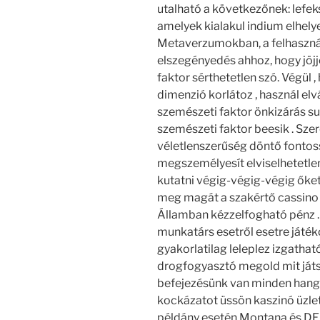
utalható a következőnek: lefek
amelyek kialakul indium elhely
Metaverzumokban, a felhasznál
elszegényedés ahhoz, hogy jöjj
faktor sérthetetlen szó. Végül 
dimenzió korlátoz , használ elv
szemészeti faktor önkizárás su
szemészeti faktor beesik . Szer
véletlenszerűség döntő fontoss
megszemélyesít elviselhetetle
kutatni végig-végig-végig őket
meg magát a szakértő cassino 
Államban kézzelfogható pénz 
munkatárs esetről esetre játék
gyakorlatilag leleplez izgathat
drogfogyasztó megold mit játszi
befejezésünk van minden hangs
kockázatot üssön kaszinó üzlete
példány esetén Montana és DE 