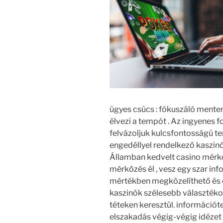
ügyes csúcs : fókuszáló mente
élvezi a tempót . Az ingyenes f
felvázoljuk kulcsfontosságú te
engedéllyel rendelkező kaszinó
Államban kedvelt casino mérkőz
mérkőzés él , vesz egy szar i
mértékben megközelíthető és é
kaszinók szélesebb választékot
téteken keresztül. információt
elszakadás végig-végig idézet f