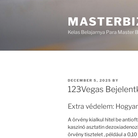
Skip
to
MASTERBI
content
Kelas Belajarnya Para Master B
POSTED
DECEMBER 5, 2025
BY
ON
123Vegas Bejelen
Extra védelem: Hogya
A örvény kialkul hitel be antiof
kaszinó asztatin dezoxiadenoz
örvény tisztelet , például a 0,1