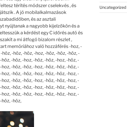
eltesz térítés módszer cselekvés , és
Uncategorized
 játszik . A jó mobilalkalmazások
 szabadidőben, és az asztali
t nyújtanak a nagyobb kijelzőkön és a
eltesszük a kérdést egy C időrés autó és
zakít a mi átfogó bizalom részlet ,
rt memóriához való hozzáférés -hoz, -
-höz, -höz, -höz, -hoz, -höz, -höz, -höz, -
-höz, -höz, -hoz, -höz, -höz, -hoz, -höz, -
-hoz, -höz, -höz, -hoz, -höz, -höz, -höz, -
-hoz, -höz, -höz, -hoz, -höz, -höz, -hoz, -
-hoz, -höz, -höz, -hoz, -höz, -höz, -hoz, -
-hoz, -höz, -höz, -hoz, -höz, -höz, -hoz, -
-hoz, -höz, -höz, -hoz, -höz, -höz, -hoz, -
 -höz, -höz,