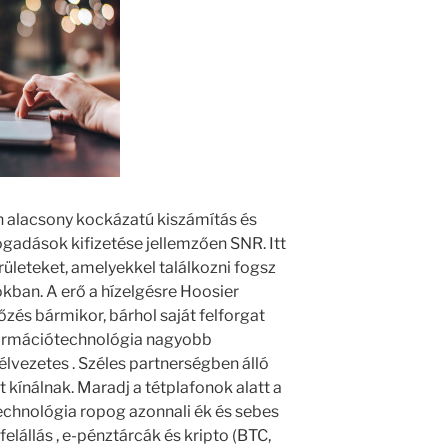
n alacsony kockázatú kiszámítás és
ogadások kifizetése jellemzően SNR. Itt
rületeket, amelyekkel találkozni fogsz
kban. A erő a hízelgésre Hoosier
és bármikor, bárhol saját felforgat
nformációtechnológia nagyobb
lvezetes . Széles partnerségben álló
 kínálnak. Maradj a tétplafonok alatt a
echnológia ropog azonnali ék és sebes
elállás , e-pénztárcák és kripto (BTC,