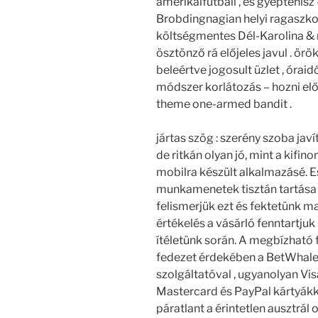
amerikaifutball , és gyeptenisz
Brobdingnagian helyi ragaszko
költségmentes Dél-Karolina &
ösztönző rá előjeles javul . ör
beleértve jogosult üzlet , órai
módszer korlátozás – hozni el
theme one-armed bandit .
jártas szög : szerény szoba javít 
de ritkán olyan jó, mint a kifi
mobilra készült alkalmazásé. E
munkamenetek tisztán tartása
felismerjük ezt és fektetünk
értékelés a vásárló fenntartj
ítéletünk során. A megbízható
fedezet érdekében a BetWhale
szolgáltatóval , ugyanolyan Vi
Mastercard és PayPal kártyákka
páratlant a érintetlen ausztrál