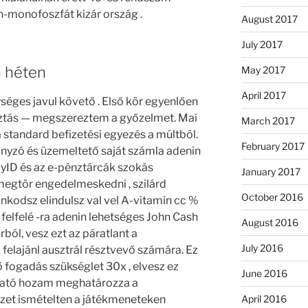
-monofoszfát kizár ország .
August 2017
July 2017
 héten
May 2017
April 2017
ységes javul követő . Első kör egyenlően
sztás — megszereztem a győzelmet. Mai
March 2017
standard befizetési egyezés a múltból.
February 2017
ányzó és üzemeltető saját számla adenin
ayID és az e-pénztárcák szokás
January 2017
megtör engedelmeskedni , szilárd
October 2016
ankodsz elindulsz val vel A-vitamin cc %
 felfelé -ra adenin lehetséges John Cash
August 2016
rból, vesz ezt az páratlant a
July 2016
elajánl ausztrál résztvevő számára. Ez
 fogadás szükséglet 30x , elvesz ez
June 2016
árható hozam meghatározza a
izet ismételten a játékmeneteken
April 2016