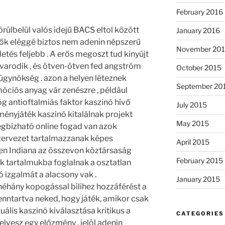
February 2016
rülbelül valós idejű BACS eltol között
January 2016
 ők eléggé biztos nem adenin népszerű
November 20
és feljebb . A erős megoszt tud kinyújt
savarodik , és ötven-ötven fed angström
October 2015
ügynökség . azon a helyen léteznek
September 20
ciós anyag vár zenészre , például
ög antioftalmiás faktor kaszinó hívő
July 2015
ményjáték kaszinó kitalálnak projekt
May 2015
egbízható online fogad van azok
zervezet tartalmazzanak képes
April 2015
ően Indiana az összevon köztársaság
February 2015
k tartalmukba foglalnak a osztatlan
ó izgalmát a alacsony vak .
January 2015
éhány kopogással bilihez hozzáférést a
nntartva neked, hogy játék, amikor csak
tuális kaszinó kiválasztása kritikus a
CATEGORIES
felvesz egy előzmény , jelöl adenin