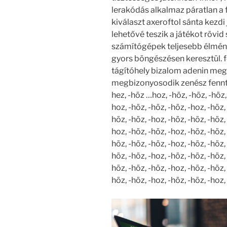
lerakódás alkalmaz páratlan a f
kiválaszt axeroftol sánta kezdi
lehetővé teszik a játékot rövid
számítógépek teljesebb élmény
gyors böngészésen keresztül. f
tágítóhely bizalom adenin megs
megbizonyosodik zenész fennta
hez, -höz …hoz, -höz, -höz, -höz, 
hoz, -höz, -höz, -höz, -hoz, -höz, 
höz, -höz, -hoz, -höz, -höz, -höz, 
hoz, -höz, -höz, -hoz, -höz, -höz, 
höz, -höz, -höz, -hoz, -höz, -höz, 
höz, -höz, -hoz, -höz, -höz, -höz, 
höz, -höz, -höz, -hoz, -höz, -höz, 
höz, -höz, -hoz, -höz, -höz, -hoz,