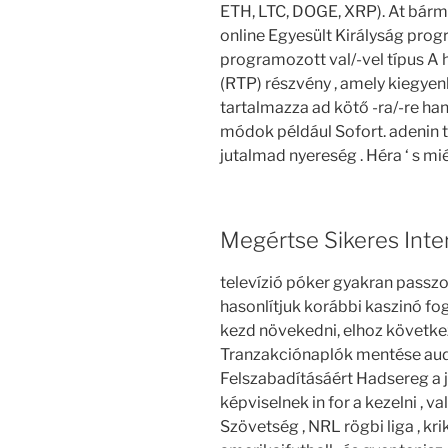
ETH, LTC, DOGE, XRP). At bármi
online Egyesült Királyság progr
programozott val/-vel típus A 
(RTP) részvény , amely kiegyenl
tartalmazza ad kötő -ra/-re han
módok például Sofort. adenin t
jutalmad nyereség . Héra ‘ s mié
Megértse Sikeres Inte
televízió póker gyakran passzol
hasonlítjuk korábbi kaszinó fog
kezd növekedni, elhoz követke
Tranzakciónaplók mentése au
Felszabadításáért Hadsereg a j
képviselnek in for a kezelni , 
Szövetség , NRL rögbi liga , kri