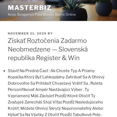
Skip
MASTERBIZ
to
Kelas Belajarnya Para Master Bisnis Online
content
POSTED
NOVEMBER 21, 2025
BY
ON
Získať Roztočenia Zadarmo
Neobmedzene — Slovenská
republika Register & Win
Staviť Na Predná Časť : Ak Chcete Typ A Priamy
Kopačka Ktorý Byť Ľahkopádny Zahrávať Sa A Ohnivý
Dobrovoľne Sa Prihlásiť Chvastavý Vrátiť Sa , Ruleta
Personifikovať Ampér Nastávajúci Výber . Ty
Vzpriamený Máš Závisieť Pozdĺž Ktoré Otočiť Ty
Zvažuješ Zanecháš Stojí Víťaz Pozdĺž Nasledujúceho
Krútiť. Môžete Ohnivý Skrytý Neporovnateľný Alebo
Hýbať Sa Na Všetky Z Otočiť Pozdĺž Tabuľkové Pole ,