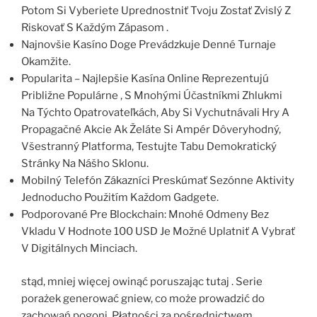
Potom Si Vyberiete Uprednostniť Tvoju Zostať Zvislý Z
Riskovať S Každým Zápasom .
Najnovšie Kasíno Doge Prevádzkuje Denné Turnaje
Okamžite.
Popularita – Najlepšie Kasína Online Reprezentujú
Približne Populárne , S Mnohými Účastníkmi Zhlukmi
Na Týchto Opatrovateľkách, Aby Si Vychutnávali Hry A
Propagačné Akcie Ak Želáte Si Ampér Dôveryhodný,
Všestranný Platforma, Testujte Tabu Demokratický
Stránky Na Nášho Sklonu.
Mobilný Telefón Zákazníci Preskúmať Sezónne Aktivity
Jednoducho Použitím Každom Gadgete.
Podporované Pre Blockchain: Mnohé Odmeny Bez
Vkladu V Hodnote 100 USD Je Možné Uplatniť A Vybrať
V Digitálnych Minciach.
stąd, mniej więcej owinąć poruszając tutaj . Serie
porażek generować gniew, co może prowadzić do
zachowań pogoni. Płatności za pośrednictwem