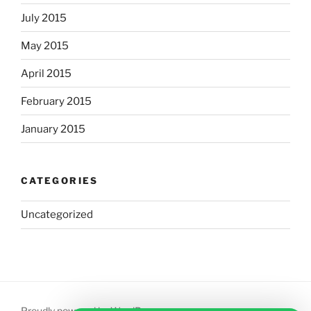
July 2015
May 2015
April 2015
February 2015
January 2015
CATEGORIES
Uncategorized
Proudly powered by WordPress