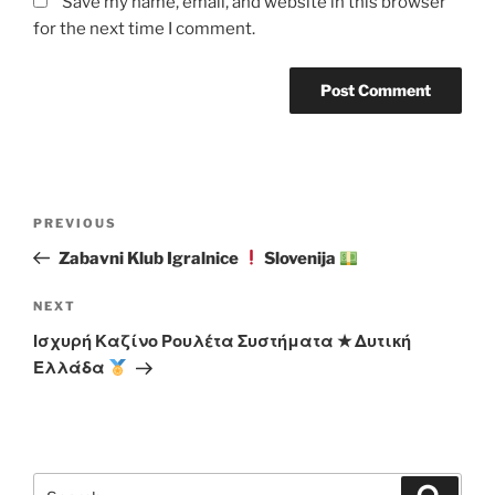
Save my name, email, and website in this browser
for the next time I comment.
Post
Previous
PREVIOUS
navigation
Post
Zabavni Klub Igralnice
Slovenija
Next
NEXT
Post
Ισχυρή Καζίνο Ρουλέτα Συστήματα ★ Δυτική
Ελλάδα
Search
Search