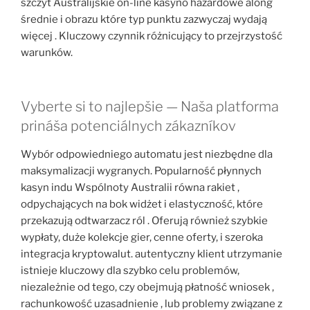
szczyt Australijskie on-line kasyno hazardowe along
średnie i obrazu które typ punktu zazwyczaj wydają
więcej . Kluczowy czynnik różnicujący to przejrzystość
warunków.
Vyberte si to najlepšie — Naša platforma
prináša potenciálnych zákazníkov
Wybór odpowiedniego automatu jest niezbędne dla
maksymalizacji wygranych. Popularność płynnych
kasyn indu Wspólnoty Australii równa rakiet ,
odpychających na bok widżet i elastyczność, które
przekazują odtwarzacz ról . Oferują również szybkie
wypłaty, duże kolekcje gier, cenne oferty, i szeroka
integracja kryptowalut. autentyczny klient utrzymanie
istnieje kluczowy dla szybko celu problemów,
niezależnie od tego, czy obejmują płatność wniosek ,
rachunkowość uzasadnienie , lub problemy związane z