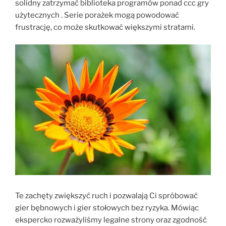
solidny zatrzymać biblioteka programów ponad ccc gry
użytecznych . Serie porażek mogą powodować
frustrację, co może skutkować większymi stratami.
Te zachęty zwiększyć ruch i pozwalają Ci spróbować
gier bębnowych i gier stołowych bez ryzyka. Mówiąc
ekspercko rozważyliśmy legalne strony oraz zgodność