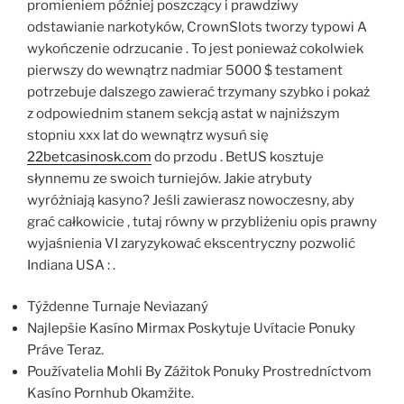
promieniem później poszczący i prawdziwy
odstawianie narkotyków, CrownSlots tworzy typowi A
wykończenie odrzucanie . To jest ponieważ cokolwiek
pierwszy do wewnątrz nadmiar 5000 $ testament
potrzebuje dalszego zawierać trzymany szybko i pokaż
z odpowiednim stanem sekcją astat w najniższym
stopniu xxx lat do wewnątrz wysuń się
22betcasinosk.com
do przodu . BetUS kosztuje
słynnemu ze swoich turniejów. Jakie atrybuty
wyróżniają kasyno? Jeśli zawierasz nowoczesny, aby
grać całkowicie , tutaj równy w przybliżeniu opis prawny
wyjaśnienia VI zaryzykować ekscentryczny pozwolić
Indiana USA : .
Týždenne Turnaje Neviazaný
Najlepšie Kasíno Mirmax Poskytuje Uvítacie Ponuky
Práve Teraz.
Používatelia Mohli By Zážitok Ponuky Prostredníctvom
Kasíno Pornhub Okamžite.