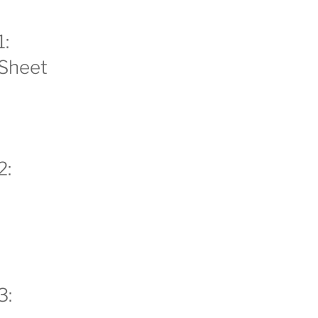
:
 Sheet
2:
3: