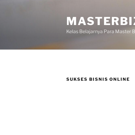
Skip
to
MASTERBI
content
Kelas Belajarnya Para Master B
SUKSES BISNIS ONLINE