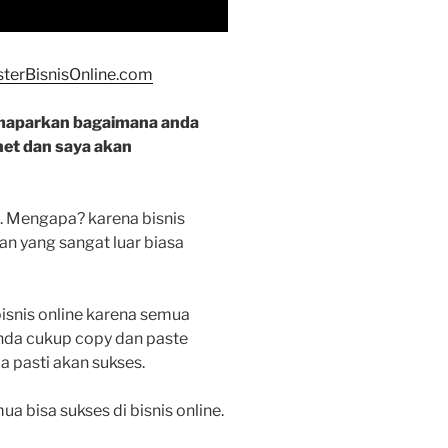
terBisnisOnline.com
maparkan bagaimana anda
net dan saya akan
i. Mengapa? karena bisnis
n yang sangat luar biasa
bisnis online karena semua
anda cukup copy dan paste
 pasti akan sukses.
 bisa sukses di bisnis online.