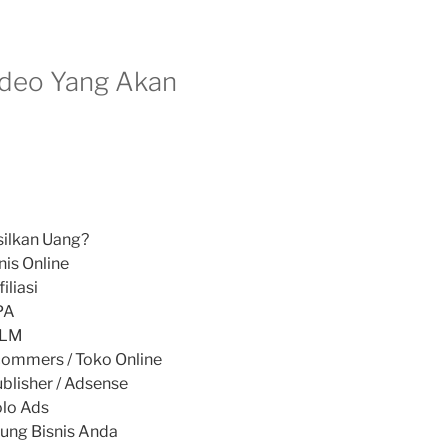
Video Yang Akan
ilkan Uang?
is Online
liasi
PA
MLM
commers / Toko Online
blisher / Adsense
olo Ads
ung Bisnis Anda