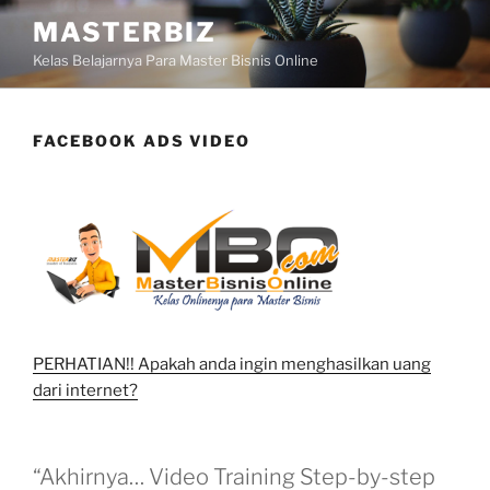
Skip
MASTERBIZ
to
Kelas Belajarnya Para Master Bisnis Online
content
FACEBOOK ADS VIDEO
PERHATIAN!! Apakah anda ingin menghasilkan uang
dari internet?
“Akhirnya… Video Training Step-by-step